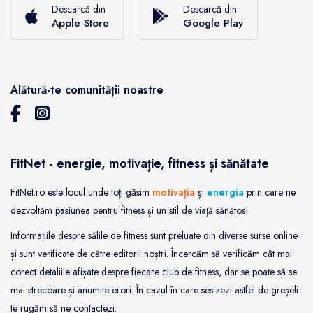
Descarcă din
Descarcă din
Apple Store
Google Play
Alătură-te comunității noastre
FitNet - energie, motivație, fitness și sănătate
FitNet.ro este locul unde toți găsim
motivația
și
energia
prin care ne
dezvoltăm pasiunea pentru fitness și un stil de viață sănătos!
Informațiile despre sălile de fitness sunt preluate din diverse surse online
și sunt verificate de către editorii noștri. Încercăm să verificăm cât mai
corect detaliile afișate despre fiecare club de fitness, dar se poate să se
mai strecoare și anumite erori. În cazul în care sesizezi astfel de greșeli
te rugăm să ne contactezi.