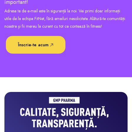
important!
Adresa ta de e-mail este în siguranță la noi. Vei primi doar informații
utile de la echipa FitNet, fără emailuri nesolicitate. Alătură-te comunității
noastre și fii mereu la curent cu tot ce contează în fitness!
Înscrie-te acum