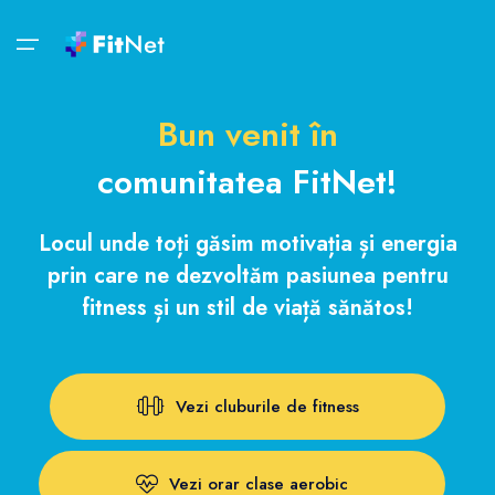
Bun venit!
Săli de fitness
Bun venit în
Săli de fitness
FitZOOM
Contul tău
Noutăți
comunitatea FitNet!
Săli de fitness
FitZOOM
Intră în cont
Oferte
Locul unde toți găsim motivația și energia
Rețele de săli de fitness
Virtual Trainer
Fă-ți cont
Reduceri
prin care ne dezvoltăm pasiunea pentru
Activități
Tips&Inspo
fitness și un stil de viață sănătos!
Aplicația de mobil
Orar clase
Lifestyle
FitZOOM
FitMap
Vezi cluburile de fitness
Foodie
Contul tău
FunOne
Vezi orar clase aerobic