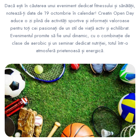
Dacă ești în căutarea unui eveniment dedicat fitnessului și sănătății,
notează-ți data de 19 octombrie în calendar! Creatin Open Day
aduce o zi plină de activități sportive și informații valoroase
pentru toți cei pasionați de un stil de viață activ și echilibrat.
Evenimentul promite să fie unul dinamic, cu o combinație de
clase de aerobic și un seminar dedicat nutriției, totul într-o
atmosferă prietenoasă și energică.