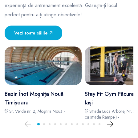
experiență de antrenament excelentă. Găsește-ți locul
perfect pentru a-ți atinge obiectivele!
Vezi toate sălile
Bazin Înot Moșnița Nouă
Stay Fit Gym Păcurari 
Timișoara
Iași
Sr. Verde nr. 2, Moșnița Nouă -
Strada Luca Arbore, Nr. 2, p
cu strada Rampei) -