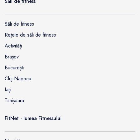
Săli de fitness
Săli de fitness
Rețele de săli de fitness
Activități
Brașov
București
Cluj-Napoca
Iași
Timișoara
FitNet - lumea Fitnessului