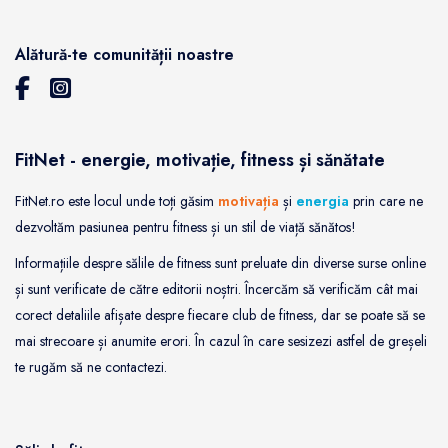
Alătură-te comunității noastre
FitNet - energie, motivație, fitness și sănătate
FitNet.ro este locul unde toți găsim
motivația
și
energia
prin care ne
dezvoltăm pasiunea pentru fitness și un stil de viață sănătos!
Informațiile despre sălile de fitness sunt preluate din diverse surse online
și sunt verificate de către editorii noștri. Încercăm să verificăm cât mai
corect detaliile afișate despre fiecare club de fitness, dar se poate să se
mai strecoare și anumite erori. În cazul în care sesizezi astfel de greșeli
te rugăm să ne contactezi.