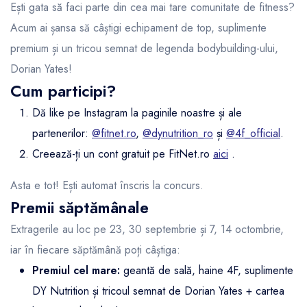
Ești gata să faci parte din cea mai tare comunitate de fitness?
Acum ai șansa să câștigi echipament de top, suplimente
premium și un tricou semnat de legenda bodybuilding-ului,
Dorian Yates!
Cum participi?
Dă like pe Instagram la paginile noastre și ale
partenerilor:
@fitnet.ro
,
@dynutrition_ro
și
@4f_official
.
Creează-ți un cont gratuit pe FitNet.ro
aici
.
Asta e tot! Ești automat înscris la concurs.
Premii săptămânale
Extragerile au loc pe 23, 30 septembrie și 7, 14 octombrie,
iar în fiecare săptămână poți câștiga:
Premiul cel mare:
geantă de sală, haine 4F, suplimente
DY Nutrition și tricoul semnat de Dorian Yates + cartea