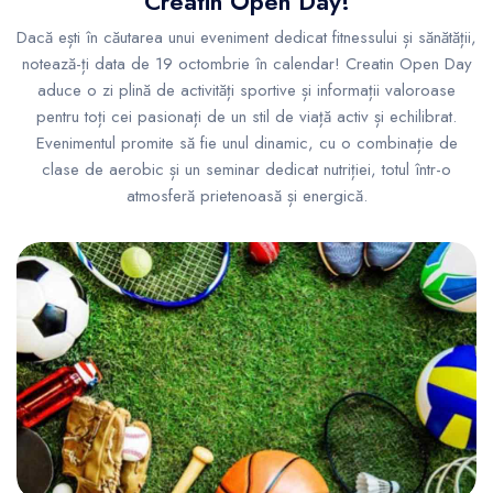
Creatin Open Day!
Dacă ești în căutarea unui eveniment dedicat fitnessului și sănătății,
notează-ți data de 19 octombrie în calendar! Creatin Open Day
aduce o zi plină de activități sportive și informații valoroase
pentru toți cei pasionați de un stil de viață activ și echilibrat.
Evenimentul promite să fie unul dinamic, cu o combinație de
clase de aerobic și un seminar dedicat nutriției, totul într-o
atmosferă prietenoasă și energică.