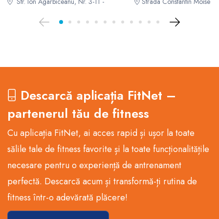
Str. Ion Agârbiceanu, Nr. 3-11 -
Strada Constantin Moise 28,
Descarcă aplicația FitNet –
partenerul tău de fitness
Cu aplicația FitNet, ai acces rapid și ușor la toate
sălile tale de fitness favorite și la toate funcționalitățile
necesare pentru o experiență de antrenament
perfectă. Descarcă acum și transformă-ți rutina de
fitness într-o adevărată plăcere!