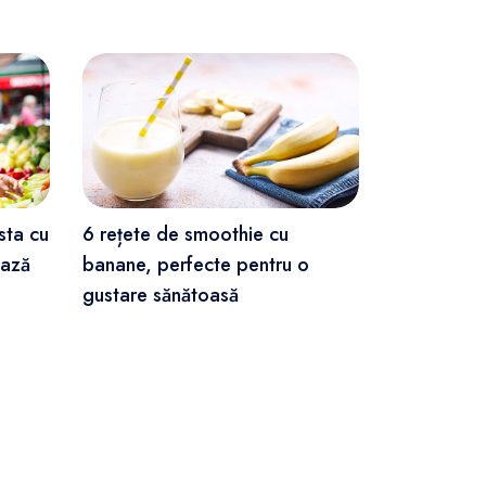
sta cu
6 rețete de smoothie cu
Scapă de bu
ează
banane, perfecte pentru o
abdomen c
gustare sănătoasă
acasă