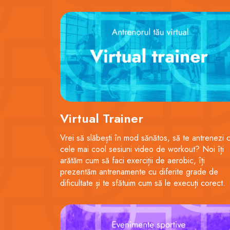
Virtual Trainer
Vrei să slăbești în mod sănătos, să te antrenezi 
cele mai cool sesiuni video de workout? Noi îți
arătăm cum să faci exerciții de aerobic, îți
prezentăm antrenamente cu diferite grade de
dificultate și te sfătuim cum să le execuți corect.