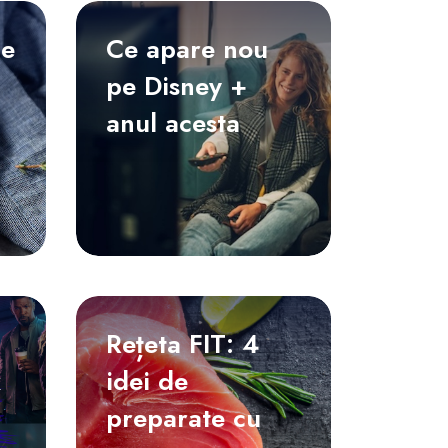
de
Ce apare nou
pe Disney +
anul acesta
Rețeta FIT: 4
x
idei de
preparate cu