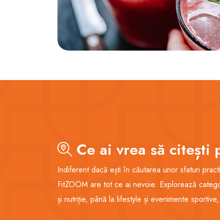
Ce ai vrea să citeșt
Indiferent dacă ești în căutarea unor sfaturi pract
FitZOOM are tot ce ai nevoie. Explorează categori
și nutriție, până la lifestyle și evenimente sportive