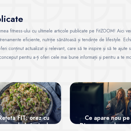
licate
mea fitness-ului cu ultimele articole publicate pe FitZOOM! Aici vei
ntrenamente eficiente, nutriție sănătoasă și tendințe de lifestyle. Ech
ri conținut actualizat și relevant, care să te inspire și să te ajute s
 conceput pentru a-ți oferi cele mai bune informații și pentru a te mo
Rețeta FIT: orez cu
Ce apare nou pe
paranghel și mix de
Disney + anul aces