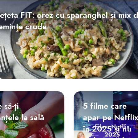
ețeta FIT: orez cu sparanghel și mix 
emințe crude
 să-ți
5 filme care
țele la sală
apar pe Netfli
în 2025 și nu