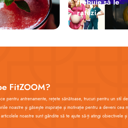
trebuie să le
ratezi
i pe FitZOOM?
ice pentru antrenamente, rețete sănătoase, trucuri pentru un stil de v
ile noastre și găsește inspirație și motivație pentru a deveni cea 
, articolele noastre sunt gândite să te ajute să-ți atingi obiectivele ș