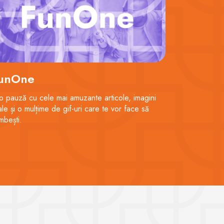
unOne
 o pauză cu cele mai amuzante articole, imagini
ale și o mulțime de gif-uri care te vor face să
mbești.