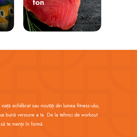
ton
iață echilibrat sau noutăți din lumea fitness-ului,
mai bună versiune a ta. De la tehnici de workout
i să te menții în formă.