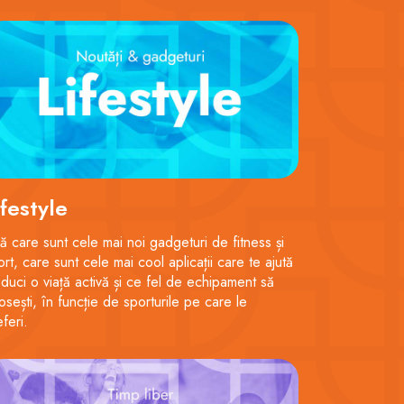
ifestyle
lă care sunt cele mai noi gadgeturi de fitness și
ort, care sunt cele mai cool aplicații care te ajută
 duci o viață activă și ce fel de echipament să
losești, în funcție de sporturile pe care le
eferi.