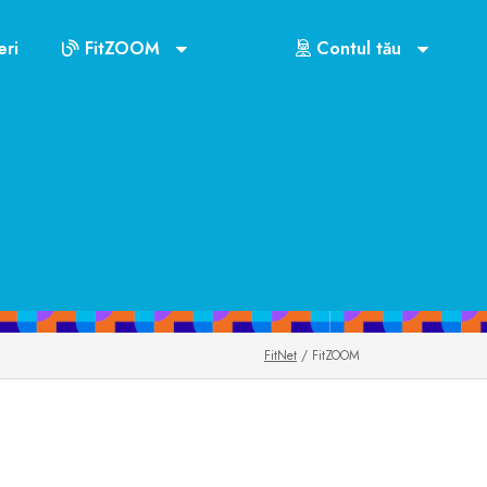
ri
FitZOOM
Contul tău
FitNet
/ FitZOOM