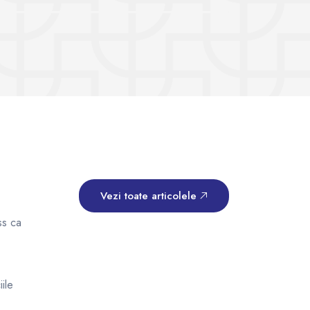
îmbunătățească
trebu
performanțele la sală
Vezi toate articolele
ss ca
ile