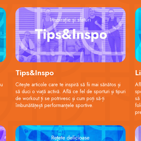
Tips&Inspo
L
cu
Citește articole care te inspiră să fii mai sănătos și
Af
să duci o viață activă. Află ce fel de sporturi și tipuri
sp
de workout ți se potrivesc și cum poți să-ți
să
îmbunătățești performanțele sportive.
fo
pr