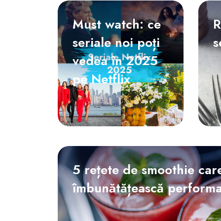
FunOne
Must watch: ce
R
seriale noi poți
s
vedea în 2025
pe Netflix
5 rețete de smoothie care
îmbunătățească performan