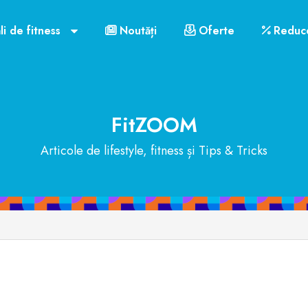
li de fitness
Noutăți
Oferte
Reduce
FitZOOM
Articole de lifestyle, fitness și Tips & Tricks