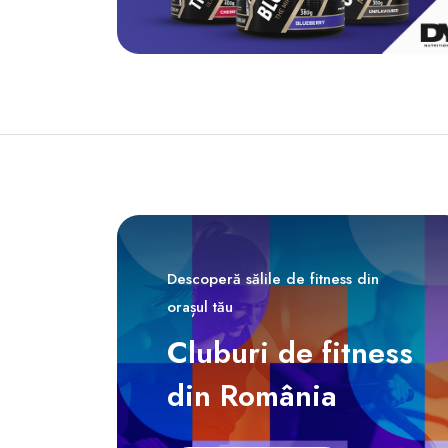
Descoperă sălile de fitness din
orașul tău
Cluburi de fitness
din România