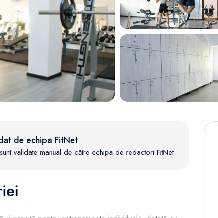
dat de echipa FitNet
te sunt validate manual de către echipa de redactori FitNet
iei