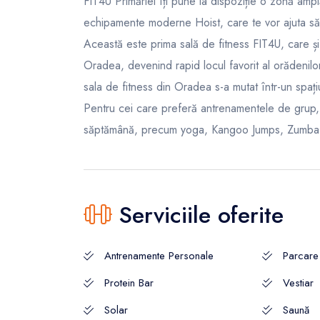
FIT4U Primăriei îți pune la dispoziție o zonă ampl
echipamente moderne Hoist, care te vor ajuta să i
Această este prima sală de fitness FIT4U, care și-
Oradea, devenind rapid locul favorit al orădenilor 
sala de fitness din Oradea s-a mutat într-un spaț
Pentru cei care preferă antrenamentele de grup,
săptămână, precum yoga, Kangoo Jumps, Zumba 
Serviciile oferite
Antrenamente Personale
Parcare
Protein Bar
Vestiar
Solar
Saună