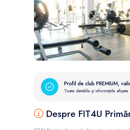
FunOne
Profil de club PREMIUM, vali
Toate detaliile și informațiile afișa
Despre FIT4U Primăr