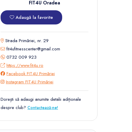
FIT4U Oradea
Adaugă la favorite
Strada Primăriei, nr. 29
fit4ufitnesscenter@gmail.com
0732 009 923
https://www.fit4u.ro
Facebook FIT4U Primăriei
Instagram FIT4U Primăriei
Dorești să adaugi anumite detalii adiționale
despre club?
Contactează-ne!