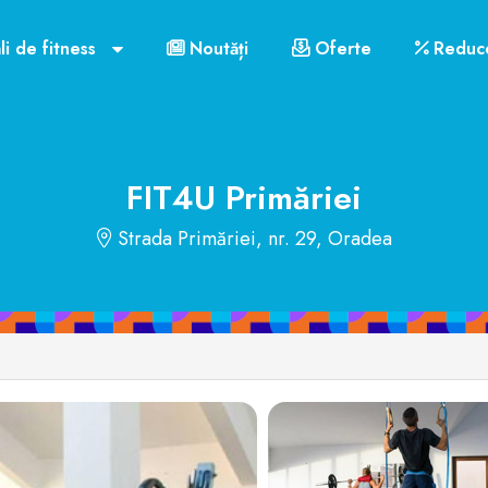
 mobil
Link-uri utile
Contact
Orar funcționare
li de fitness
Noutăți
Oferte
Reduce
US$72
FIT4U Primăriei
Strada Primăriei, nr. 29, Oradea