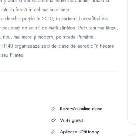
ă și aerisită pentru antrenamente individuale, dotată cu
ntri în formă în cel mai scurt timp.
a deschis porțile în 2010, în cartierul Luceafărul din
pasionați de un stil de viață sănătos. Patru ani mai târziu,
iu nou, mai mare și modern, pe strada Primăriei.
 FIT4U organizează zeci de clase de aerobic în fiecare
sau Pilates.
Rezervări online clase
Wi-Fi gratuit
Aplicație UPfit.today