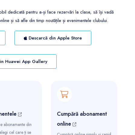
bil dedicată pentru a-și face rezervări la clase, să își vadă
e și să afle din timp noutățile și evenimentele clubului.
Descarcă din Apple Store
in Huawei App Gallery
entele
Cumpără abonament
online
 de abonamente din
 alegi cel care ți se
Cumpără online simplu și rapid