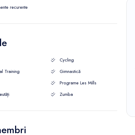
nte recurente
le
Cycling
al Training
Gimnastică
Programe Les Mills
utăți
Zumba
membri