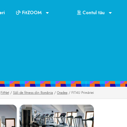
Cluburile din Oradea
ri
FitZOOM
Contul tău
US$72
FitNet
/
Săli de fitness din România
/
Oradea
/ FIT4U Primăriei