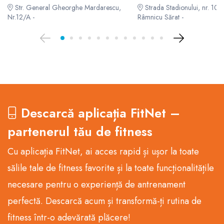
Str. General Gheorghe Mardarescu,
Strada Stadionului, nr. 10, E
Nr.12/A -
Râmnicu Sărat -
Descarcă aplicația FitNet –
partenerul tău de fitness
Cu aplicația FitNet, ai acces rapid și ușor la toate
sălile tale de fitness favorite și la toate funcționalitățile
necesare pentru o experiență de antrenament
perfectă. Descarcă acum și transformă-ți rutina de
fitness într-o adevărată plăcere!