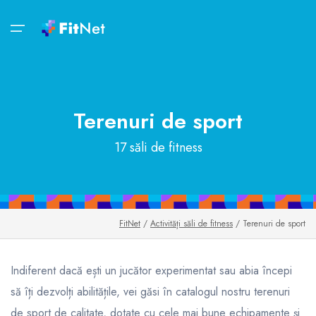
Bun venit!
Săli de fitness
Săli de fitness
FitZOOM
Contul tău
Noutăți
Terenuri de sport
Săli de fitness
FitZOOM
Intră în cont
Oferte
17 săli de fitness
Rețele de săli de fitness
Virtual Trainer
Fă-ți cont
Reduceri
Activități
Tips&Inspo
Aplicația de mobil
Orar clase
Lifestyle
FitNet
/
Activități săli de fitness
/ Terenuri de sport
FitZOOM
FitMap
Indiferent dacă ești un jucător experimentat sau abia începi
Foodie
Contul tău
să îți dezvolți abilitățile, vei găsi în catalogul nostru terenuri
FunOne
de sport de calitate, dotate cu cele mai bune echipamente și