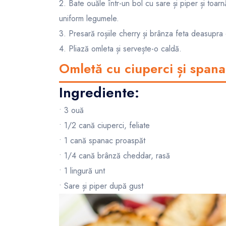
2. Bate ouăle într-un bol cu sare și piper și toa
uniform legumele.
3. Presară roșiile cherry și brânza feta deasupr
4. Pliază omleta și servește-o caldă.
Omletă cu ciuperci și spana
Ingrediente:
• 3 ouă
• 1/2 cană ciuperci, feliate
• 1 cană spanac proaspăt
• 1/4 cană brânză cheddar, rasă
• 1 lingură unt
• Sare și piper după gust