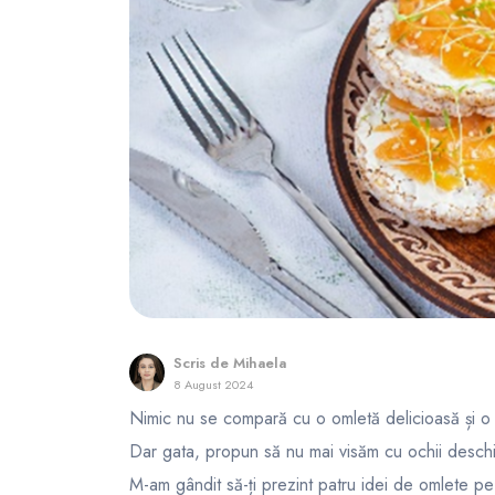
FunOne
Scris de
Mihaela
8 August 2024
Nimic nu se compară cu o omletă delicioasă și o c
Dar gata, propun să nu mai visăm cu ochii deschi
M-am gândit să-ți prezint patru idei de omlete pe 