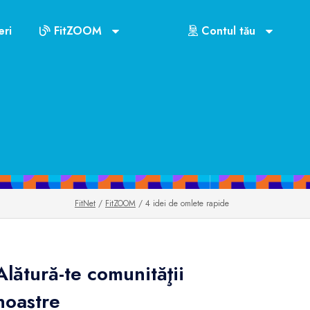
ri
FitZOOM
Contul tău
FitNet
/
FitZOOM
/ 4 idei de omlete rapide
Alătură-te comunităţii
noastre