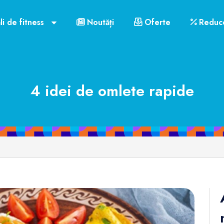
li de fitness
Noutăți
Oferte
Reduce
4 idei de omlete rapide