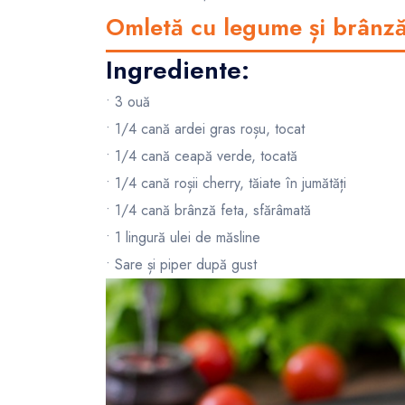
Omletă cu legume și brânză
Ingrediente:
• 3 ouă
• 1/4 cană ardei gras roșu, tocat
• 1/4 cană ceapă verde, tocată
• 1/4 cană roșii cherry, tăiate în jumătăți
• 1/4 cană brânză feta, sfărâmată
• 1 lingură ulei de măsline
• Sare și piper după gust