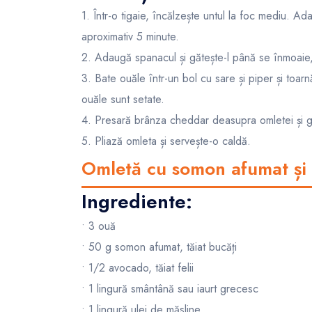
1. Într-o tigaie, încălzește untul la foc mediu. Ad
aproximativ 5 minute.
2. Adaugă spanacul și gătește-l până se înmoaie,
3. Bate ouăle într-un bol cu sare și piper și toa
ouăle sunt setate.
4. Presară brânza cheddar deasupra omletei și g
5. Pliază omleta și servește-o caldă.
Omletă cu somon afumat și
Ingrediente:
• 3 ouă
• 50 g somon afumat, tăiat bucăți
• 1/2 avocado, tăiat felii
• 1 lingură smântână sau iaurt grecesc
• 1 lingură ulei de măsline