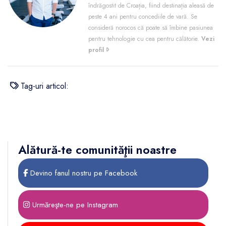
îndrăgostit de Croația, fiind destinația aleasă de
peste 4 ani pentru concediile de vară. Se
consideră norocos că poate să îmbine pasiunea
pentru tehnologie cu cea pentru călătorie.
Vezi
profil
Tag-uri articol:
Alătură-te comunităţii noastre
Devino fanul nostru pe Facebook
Urmăreşte-ne pe Instagram