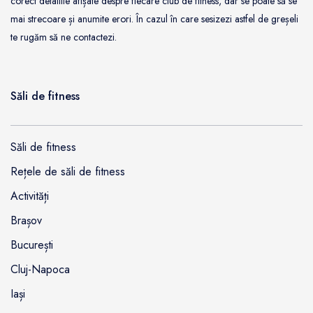
corect detaliile afișate despre fiecare club de fitness, dar se poate să se
mai strecoare și anumite erori. În cazul în care sesizezi astfel de greșeli
te rugăm să ne contactezi.
Săli de fitness
Săli de fitness
Rețele de săli de fitness
Activități
Brașov
București
Cluj-Napoca
Iași