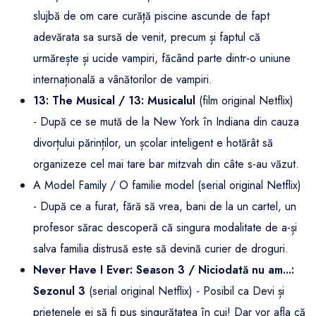
slujbă de om care curăță piscine ascunde de fapt
adevărata sa sursă de venit, precum și faptul că
urmărește și ucide vampiri, făcând parte dintr-o uniune
internațională a vânătorilor de vampiri.
13: The Musical / 13: Musicalul
(film original Netflix)
- După ce se mută de la New York în Indiana din cauza
divorțului părinților, un școlar inteligent e hotărât să
organizeze cel mai tare bar mitzvah din câte s-au văzut.
A Model Family / O familie model (serial original Netflix)
- După ce a furat, fără să vrea, bani de la un cartel, un
profesor sărac descoperă că singura modalitate de a-și
salva familia distrusă este să devină curier de droguri.
Never Have I Ever: Season 3 / Niciodată nu am...:
Sezonul 3
(serial original Netflix) - Posibil ca Devi și
prietenele ei să fi pus singurătatea în cui! Dar vor afla că