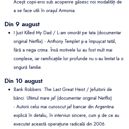
Acești copii-eroi sub acoperire găsesc noi modalități de
a se face utili în orașul Armonia.
Din 9 august
I Just Killed My Dad / L-am omorât pe tata (documentar
original Netflix) - Anthony Templet și-a împușcat tatăl,
fără a nega crima. Însă motivele lui au fost mult mai
complexe, iar ramificațiile lor profunde nu s-au limitat la o
singură familie.
Din 10 august
Bank Robbers: The Last Great Heist / Jefuitorii de
bănci: Ultimul mare jaf (documentar original Netflix)
- Autorii celui mai cunoscut jaf bancar din Argentina
explică în detaliu, în interviuri sincere, cum și de ce au
executat această operațiune radicală din 2006.