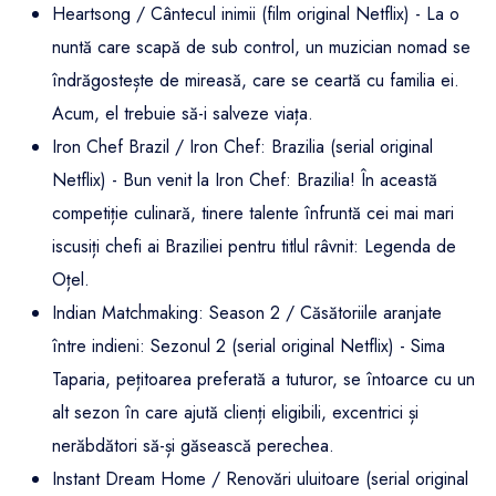
Heartsong / Cântecul inimii (film original Netflix) - La o
nuntă care scapă de sub control, un muzician nomad se
îndrăgostește de mireasă, care se ceartă cu familia ei.
Acum, el trebuie să-i salveze viața.
Iron Chef Brazil / Iron Chef: Brazilia (serial original
Netflix) - Bun venit la Iron Chef: Brazilia! În această
competiție culinară, tinere talente înfruntă cei mai mari
iscusiți chefi ai Braziliei pentru titlul râvnit: Legenda de
Oțel.
Indian Matchmaking: Season 2 / Căsătoriile aranjate
între indieni: Sezonul 2 (serial original Netflix) - Sima
Taparia, pețitoarea preferată a tuturor, se întoarce cu un
alt sezon în care ajută clienți eligibili, excentrici și
nerăbdători să-și găsească perechea.
Instant Dream Home / Renovări uluitoare (serial original