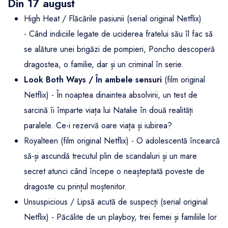
Din 17 august
High Heat / Flăcările pasiunii (serial original Netflix)
- Când indiciile legate de uciderea fratelui său îl fac să
se alăture unei brigăzi de pompieri, Poncho descoperă
dragostea, o familie, dar și un criminal în serie.
Look Both Ways / În ambele sensuri
(film original
Netflix) - În noaptea dinaintea absolvirii, un test de
sarcină îi împarte viața lui Natalie în două realități
paralele. Ce-i rezervă oare viața și iubirea?
Royalteen (film original Netflix) - O adolescentă încearcă
să-și ascundă trecutul plin de scandaluri și un mare
secret atunci când începe o neașteptată poveste de
dragoste cu prințul moștenitor.
Unsuspicious / Lipsă acută de suspecți (serial original
Netflix) - Păcălite de un playboy, trei femei și familiile lor