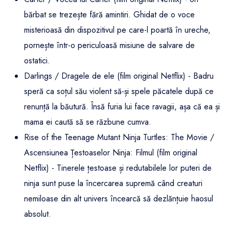
bărbat se trezește fără amintiri. Ghidat de o voce
misterioasă din dispozitivul pe care-l poartă în ureche,
pornește într-o periculoasă misiune de salvare de
ostatici.
Darlings / Dragele de ele (film original Netflix) - Badru
speră ca soțul său violent să-și spele păcatele după ce
renunță la băutură. Însă furia lui face ravagii, așa că ea și
mama ei caută să se răzbune cumva.
Rise of the Teenage Mutant Ninja Turtles: The Movie /
Ascensiunea Țestoaselor Ninja: Filmul (film original
Netflix) - Tinerele țestoase și redutabilele lor puteri de
ninja sunt puse la încercarea supremă când creaturi
nemiloase din alt univers încearcă să dezlănțuie haosul
absolut.