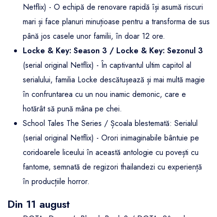
Netflix) - O echipă de renovare rapidă își asumă riscuri
mari și face planuri minuțioase pentru a transforma de sus
până jos casele unor familii, în doar 12 ore.
Locke & Key: Season 3 / Locke & Key: Sezonul 3
(serial original Netflix) - În captivantul ultim capitol al
serialului, familia Locke descătușează și mai multă magie
în confruntarea cu un nou inamic demonic, care e
hotărât să pună mâna pe chei.
School Tales The Series / Școala blestemată: Serialul
(serial original Netflix) - Orori inimaginabile bântuie pe
coridoarele liceului în această antologie cu povești cu
fantome, semnată de regizori thailandezi cu experiență
în producțiile horror.
Din 11 august