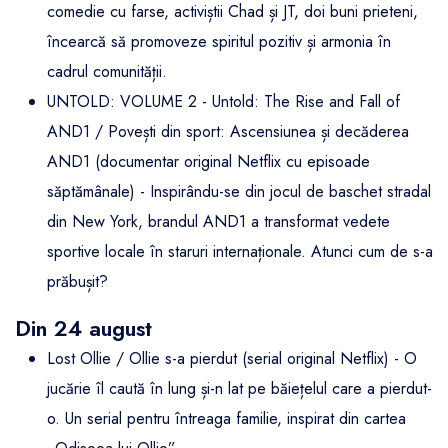
comedie cu farse, activiștii Chad și JT, doi buni prieteni,
încearcă să promoveze spiritul pozitiv și armonia în
cadrul comunității.
UNTOLD: VOLUME 2 - Untold: The Rise and Fall of
AND1 / Povești din sport: Ascensiunea și decăderea
AND1 (documentar original Netflix cu episoade
săptămânale) - Inspirându-se din jocul de baschet stradal
din New York, brandul AND1 a transformat vedete
sportive locale în staruri internaționale. Atunci cum de s-a
prăbușit?
Din 24 august
Lost Ollie / Ollie s-a pierdut (serial original Netflix) - O
jucărie îl caută în lung și-n lat pe băiețelul care a pierdut-
o. Un serial pentru întreaga familie, inspirat din cartea