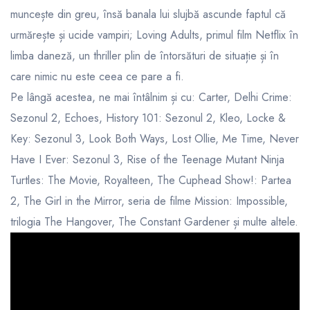
muncește din greu, însă banala lui slujbă ascunde faptul că
urmărește și ucide vampiri; Loving Adults, primul film Netflix în
limba daneză, un thriller plin de întorsături de situație și în
care nimic nu este ceea ce pare a fi.
Pe lângă acestea, ne mai întâlnim și cu: Carter, Delhi Crime:
Sezonul 2, Echoes, History 101: Sezonul 2, Kleo, Locke &
Key: Sezonul 3, Look Both Ways, Lost Ollie, Me Time, Never
Have I Ever: Sezonul 3, Rise of the Teenage Mutant Ninja
Turtles: The Movie, Royalteen, The Cuphead Show!: Partea
2, The Girl in the Mirror, seria de filme Mission: Impossible,
trilogia The Hangover, The Constant Gardener și multe altele.