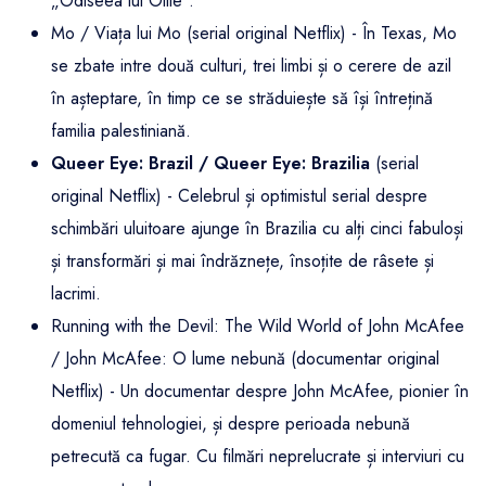
„Odiseea lui Ollie”.
Mo / Viața lui Mo (serial original Netflix) - În Texas, Mo
se zbate intre două culturi, trei limbi și o cerere de azil
în așteptare, în timp ce se străduiește să își întrețină
familia palestiniană.
Queer Eye: Brazil / Queer Eye: Brazilia
(serial
original Netflix) - Celebrul și optimistul serial despre
schimbări uluitoare ajunge în Brazilia cu alți cinci fabuloși
și transformări și mai îndrăznețe, însoțite de râsete și
lacrimi.
Running with the Devil: The Wild World of John McAfee
/ John McAfee: O lume nebună (documentar original
Netflix) - Un documentar despre John McAfee, pionier în
domeniul tehnologiei, și despre perioada nebună
petrecută ca fugar. Cu filmări neprelucrate și interviuri cu