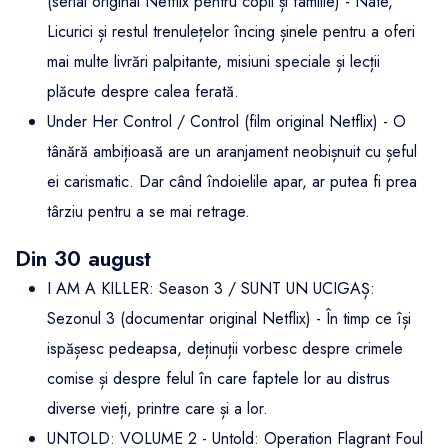
(serial original Netflix pentru copii și familie) - Nate,
Licurici și restul trenulețelor încing șinele pentru a oferi
mai multe livrări palpitante, misiuni speciale și lecții
plăcute despre calea ferată.
Under Her Control / Control (film original Netflix) - O
tânără ambițioasă are un aranjament neobișnuit cu șeful
ei carismatic. Dar când îndoielile apar, ar putea fi prea
târziu pentru a se mai retrage.
Din 30 august
I AM A KILLER: Season 3 / SUNT UN UCIGAȘ:
Sezonul 3 (documentar original Netflix) - În timp ce își
ispășesc pedeapsa, deținuții vorbesc despre crimele
comise și despre felul în care faptele lor au distrus
diverse vieți, printre care și a lor.
UNTOLD: VOLUME 2 - Untold: Operation Flagrant Foul