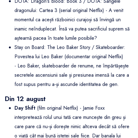
DOTA: Dragon's Blood: Book 3 / DOTA: Sângele
dragonului: Cartea 3 (serial original Netflix) - A venit
momentul ca acești războinici curajoși să învingă un
inamic neînduplecat. Însă va putea sacrificiul suprem să
aștearnă pacea în toate lumile posibile?
Stay on Board: The Leo Baker Story / Skateboarder:
Povestea lui Leo Baker (documentar original Netflix)
- Leo Baker, skateboarder de renume, ne împărtășește
secretele ascensiunii sale și presiunea imensă la care a
fost supus pentru a-și ascunde identitatea de gen.
Din 12 august
Day Shift
(film original Netflix) - Jamie Foxx
interpretează rolul unui tată care muncește din greu și
care pare că nu-și dorește nimic altceva decât să ofere
o viață cât mai bună isteței sale fiice. Dar banala lui