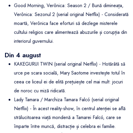
Good Morning, Verônica: Season 2 / Bună dimineața,
Verônica: Sezonul 2 (serial original Netflix) - Considerată
moartă, Verônica face eforturi să dezlege misterele
cultului religios care alimentează abuzurile și corupția din
interiorul guvernului.
Din 4 august
KAKEGURUI TWIN (serial original Netflix) - Hotărâtă să
urce pe scara socială, Mary Saotome investește totul în
ceea ce liceul ei de elită prețuiește cel mai mult: jocuri
de noroc cu miză ridicată.
Lady Tamara / Marchiza Tamara Falcó (serial original
Netflix) - În acest reality-show, în centrul atenției se află
strălucitoarea viață mondenă a Tamarei Falcó, care se
împarte între muncă, distracție și celebra ei familie.