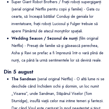
Super Giant Robot Brothers / Frații roboți supergiganți
(serial original Netflix pentru copii și familie) - Gata cu
cearta, să înceapă bătălia! Conduși de geniala lor
inventatoare, frații roboți Luciosul și Fulger trebuie să
apere Pământul de atacul monștrilor spațiali.
Wedding Season / Sezonul de nunți
(film original
Netflix) - Presați de familie să-și găsească perechea,
Asha și Ravi se prefac a fi împreună într-o vară plină de
nunți, ca până la urmă sentimentele lor să devină reale.
Din 5 august
The Sandman
(serial original Netflix) - O altă lume ni se
deschide când închidem ochii și dormim, un loc numit
„Visarea”, unde Sandman, Stăpânul Viselor (Tom
Sturridge), insuflă viață celor mai intime temeri și fantezii.
Dar când Visul este capturat în mod neașteptat și ținut