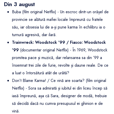
Din 3 august
Buba (film original Netflix) - Un escroc dintr-un orășel de
provincie se alătură mafiei locale împreună cu fratele
său, iar obsesia lui de a-și pune karma în echilibru ia o
turnură agresivă, dar ilară.
Trainwreck: Woodstock '99 / Fiasco: Woodstock
'99
(documentar original Netflix) - În 1969, Woodstock
promitea pace și muzică, dar relansarea sa din ’99 a
însemnat trei zile de furie, revolte și daune reale. De ce
a luat o întorsătură atât de urâtă?
Don’t Blame Karma! / Ce vină are soarta? (film original
Netflix) - Sora sa admirată și iubitul ei din liceu încep să
iasă împreună, așa că Sara, designer de modă, trebuie
să decidă dacă nu cumva presupusul ei ghinion e de
vină.