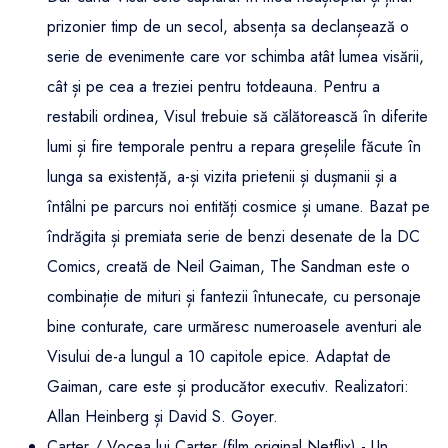
prizonier timp de un secol, absența sa declanșează o
serie de evenimente care vor schimba atât lumea visării,
cât și pe cea a treziei pentru totdeauna. Pentru a
restabili ordinea, Visul trebuie să călătorească în diferite
lumi și fire temporale pentru a repara greșelile făcute în
lunga sa existență, a-și vizita prietenii și dușmanii și a
întâlni pe parcurs noi entități cosmice și umane. Bazat pe
îndrăgita și premiata serie de benzi desenate de la DC
Comics, creată de Neil Gaiman, The Sandman este o
combinație de mituri și fantezii întunecate, cu personaje
bine conturate, care urmăresc numeroasele aventuri ale
Visului de-a lungul a 10 capitole epice. Adaptat de
Gaiman, care este și producător executiv. Realizatori:
Allan Heinberg și David S. Goyer.
Carter / Vocea lui Carter (film original Netflix) - Un