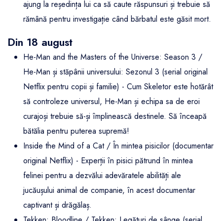
ajung la reședința lui ca să caute răspunsuri și trebuie să
rămână pentru investigație când bărbatul este găsit mort.
Din 18 august
He-Man and the Masters of the Universe: Season 3 /
He-Man și stăpânii universului: Sezonul 3 (serial original
Netflix pentru copii și familie) - Cum Skeletor este hotărât
să controleze universul, He-Man și echipa sa de eroi
curajoși trebuie să-și împlinească destinele. Să înceapă
bătălia pentru puterea supremă!
Inside the Mind of a Cat / În mintea pisicilor (documentar
original Netflix) - Experții în pisici pătrund în mintea
felinei pentru a dezvălui adevăratele abilități ale
jucăușului animal de companie, în acest documentar
captivant și drăgălaș.
Tekken: Bloodline / Tekken: Legături de sânge (serial