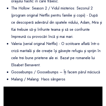
orașului haotic în care trăiesc.
The Hollow: Season 2 / Vidul misterios: Sezonul 2
(program original Netflix pentru familie și copii) - După
ce descoperă adevărul din spatele vidului, Adam, Mira și
Kai trebuie să-și înfrunte teama și să se confrunte
împreună cu provocări încă și mai mari.
Valeria (serial original Netflix) - O scriitoare aflată într-o
criză maritală și de creație își găsește refugiu și sprijin în
cele trei bune prietene ale ei. Bazat pe romanele lui
Elisabet Benavent.
Goosebumps / Goosebumps – Îți facem părul măciucă
Malang / Malang: Haos sângeros