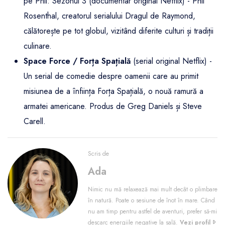
pe Phil: Sezonul 3 (documentar original Netflix) - Phil
Rosenthal, creatorul serialului Dragul de Raymond,
călătorește pe tot globul, vizitând diferite culturi și tradiții
culinare.
Space Force / Forța Spațială
(serial original Netflix) -
Un serial de comedie despre oamenii care au primit
misiunea de a înființa Forța Spațială, o nouă ramură a
armatei americane. Produs de Greg Daniels și Steve
Carell.
Scris de
Ada
Nimic nu mă relaxează mai mult decât o plimbare
în natură. Poate o sesiune de înot în mare. Când
nu am timp pentru astfel de aventuri, prefer să-mi
descarc energiile negative la sală.
Vezi profil