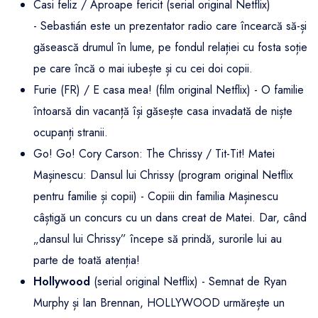
Casi feliz / Aproape fericit (serial original Netflix)
- Sebastián este un prezentator radio care încearcă să-și
găsească drumul în lume, pe fondul relației cu fosta soție
pe care încă o mai iubește și cu cei doi copii.
Furie (FR) / E casa mea! (film original Netflix) - O familie
întoarsă din vacanță își găsește casa invadată de niște
ocupanți stranii.
Go! Go! Cory Carson: The Chrissy / Tit-Tit! Matei
Mașinescu: Dansul lui Chrissy (program original Netflix
pentru familie și copii) - Copiii din familia Mașinescu
câștigă un concurs cu un dans creat de Matei. Dar, când
„dansul lui Chrissy” începe să prindă, surorile lui au
parte de toată atenția!
Hollywood
(serial original Netflix) - Semnat de Ryan
Murphy și Ian Brennan, HOLLYWOOD urmărește un