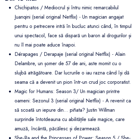
Chichipatos / Mediocrul și întru nimic remarcabilul
Juanqini (serial original Netflix) - Un magician angajat
pentru o petrecere intră în bucluc atunci când, în timpul
unui spectacol, face să dispară un baron al drogurilor și
nu îl mai poate aduce înapoi.
Dérapages / Derapaje (serial original Netflix) - Alain
Delambre, un șomer de 57 de ani, aste momit cu o
slujbă atrăgătoare. Dar lucrurile o iau razna când își dă
seama că a devenit un pion într-un crud joc corporatist.
Magic for Humans: Season 3/ Un magician printre
oameni: Sezonul 3 (serial original Netflix) - A revenit ca
să scoată un iepure din... piñata? Justin Willman
surprinde întotdeauna cu abilitățile sale magice, care
amuză, încântă, păcălesc și dezarmează.
She-Ra and the Princesses of Power: Season 5 / She-