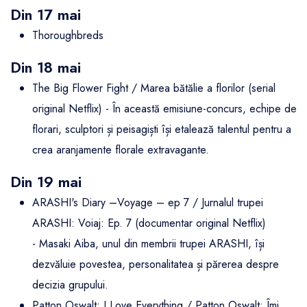
Din 17 mai
Thoroughbreds
Din 18 mai
The Big Flower Fight / Marea bătălie a florilor (serial
original Netflix) - În această emisiune-concurs, echipe de
florari, sculptori și peisagiști își etalează talentul pentru a
crea aranjamente florale extravagante.
Din 19 mai
ARASHI's Diary –Voyage – ep 7 / Jurnalul trupei
ARASHI: Voiaj: Ep. 7 (documentar original Netflix)
- Masaki Aiba, unul din membrii trupei ARASHI, își
dezvăluie povestea, personalitatea și părerea despre
decizia grupului.
Patton Oswalt: I Love Everything / Patton Oswalt: Îmi