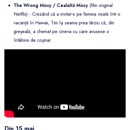
The Wrong Missy / Cealaltă Missy
(film original
Netflix) - Crezând că a invitat-o pe femeia visată într-o
vacanță în Hawaii, Tim își seama prea târziu că, din
greșeală, a chemat pe cineva cu care avusese o
întâlnire de coșmar.
Din 15 mai