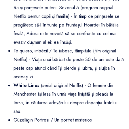
Ra și prințesele puterii: Sezonul 5 (program original
Netflix pentur copii și familie) - În timp ce prințesele se
pregătesc să-l înfrunte pe Fruntașul Hoardei în bătălia
finală, Adora este nevoită să se confrunte cu cel mai
evaziv dușman al ei: ea însăși.
Te quiero, imbécil / Te iubesc, tâmpitule (film original
Netflix) - Viața unui bărbat de peste 30 de ani este dată
peste cap atunci când își pierde și iubita, și slujba în
aceeași zi.
White Lines
(serial original Netflix) - O femeie din
Manchester își lasă în urmă viața liniștită și pleacă la
Ibiza, în căutarea adevărului despre dispariția fratelui
său.
Güzelligin Portresi / Un portret misterios