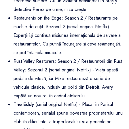
secretele sumbre. Cu un vizitator neașteptat în oraș și
detectiva Perez pe urme, miza crește.
Restaurants on the Edge: Season 2 / Restaurante pe
muchie de cuțit: Sezonul 2 (serial original Netflix) -
Experții își continuă misiunea internațională de salvare a
restaurantelor. Cu puțină încurajare și ceva reamenajări,
se pot întâmpla miracole.
Rust Valley Restorers: Season 2 / Restauratorii din Rust
Valley: Sezonul 2 (serial original Netflix) - Viața apasă
pedala de viteză, iar Mike restaurează o serie de
vehicule clasice, inclusiv un bolid din Detroit. Avery
capătă un nou rol în cadrul atelierului.
The Eddy
(serial original Netflix) - Plasat în Parisul
contemporan, serialul spune povestea proprietarului unui
club în dificultate, a trupei localului și a pericolelor