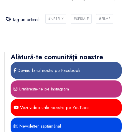
Tag-uri articol:
#
NETFLIX
#
SERIALE
#
FILME
Alătură-te comunităţii noastre
Devino fanul nostru pe Facebook
Urmăreşte-ne pe Instagram
Vezi video-urile noastre pe YouTube
Newsletter săptămânal