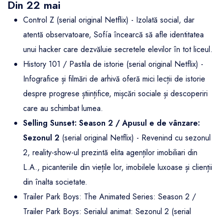
Din 22 mai
Control Z (serial original Netflix) - Izolată social, dar
atentă observatoare, Sofía încearcă să afle identitatea
unui hacker care dezvăluie secretele elevilor în tot liceul.
History 101 / Pastila de istorie (serial original Netflix) -
Infografice și filmări de arhivă oferă mici lecții de istorie
despre progrese științifice, mișcări sociale și descoperiri
care au schimbat lumea.
Selling Sunset: Season 2 / Apusul e de vânzare:
Sezonul 2
(serial original Netflix) - Revenind cu sezonul
2, reality-show-ul prezintă elita agenților imobiliari din
L.A., picanteriile din viețile lor, imobilele luxoase și clienții
din înalta societate.
Trailer Park Boys: The Animated Series: Season 2 /
Trailer Park Boys: Serialul animat: Sezonul 2 (serial