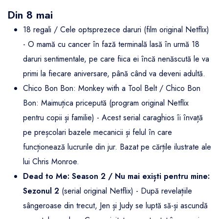
Din 8 mai
18 regali / Cele optsprezece daruri (film original Netflix)
- O mamă cu cancer în fază terminală lasă în urmă 18
daruri sentimentale, pe care fiica ei încă nenăscută le va
primi la fiecare aniversare, până când va deveni adultă.
Chico Bon Bon: Monkey with a Tool Belt / Chico Bon
Bon: Maimuțica pricepută (program original Netflix
pentru copii și familie) - Acest serial caraghios îi învață
pe preșcolari bazele mecanicii și felul în care
funcționează lucrurile din jur. Bazat pe cărțile ilustrate ale
lui Chris Monroe.
Dead to Me: Season 2 / Nu mai exiști pentru mine:
Sezonul 2
(serial original Netflix) - După revelațiile
sângeroase din trecut, Jen și Judy se luptă să-și ascundă