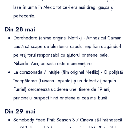
lase în urmă în Mexic tot ce-i era mai drag: gașca și
petrecerile.
Din 28 mai
Dorohedoro (anime original Netflix) - Amnezicul Caiman
caută să scape de blestemul capului reptilian ucigându-l
pe vrăjitorul responsabil cu ajutorul prietenei sale,
Nikaido. Aici, aceasta este o amenințare.
La corazonada / Intuiție (film original Netflix) - O polițistă
începătoare (Luisana Lopilato) și un detectiv (Joaquín
Furriel) cercetează uciderea unei tinere de 19 ani,
principalul suspect fiind prietena ei cea mai bună
Din 29 mai
Somebody Feed Phil: Season 3 / Cineva să-l hrănească