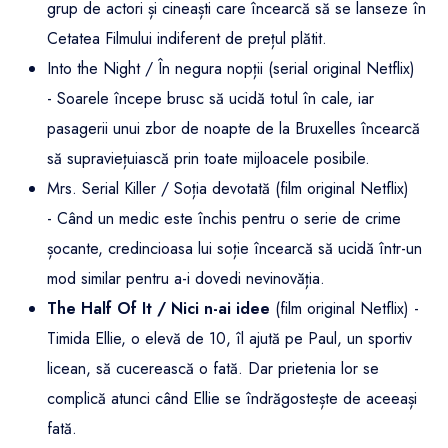
grup de actori și cineaști care încearcă să se lanseze în
Cetatea Filmului indiferent de prețul plătit.
Into the Night / În negura nopții (serial original Netflix)
- Soarele începe brusc să ucidă totul în cale, iar
pasagerii unui zbor de noapte de la Bruxelles încearcă
să supraviețuiască prin toate mijloacele posibile.
Mrs. Serial Killer / Soția devotată (film original Netflix)
- Când un medic este închis pentru o serie de crime
șocante, credincioasa lui soție încearcă să ucidă într-un
mod similar pentru a-i dovedi nevinovăția.
The Half Of It / Nici n-ai idee
(film original Netflix) -
Timida Ellie, o elevă de 10, îl ajută pe Paul, un sportiv
licean, să cucerească o fată. Dar prietenia lor se
complică atunci când Ellie se îndrăgostește de aceeași
fată.