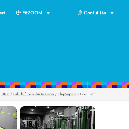
Cluburile din Cluj-Napoca
ri
FitZOOM
Contul tău
US$72
FitNet
/
Săli de fitness din România
/
Cluj-Napoca
/ Gold Gym