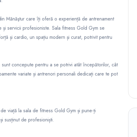
a.
in Mănăştur care îți oferă o experiență de antrenament
și servicii profesioniste. Sala fitness Gold Gym se
rță și cardio, un spațiu modern și curat, potrivit pentru
unt concepute pentru a se potrivi atât începătorilor, cât
ipamente variate și antrenori personali dedicați care te pot
de viață la sala de fitness Gold Gym și pune-ți
i susținut de profesioniști.