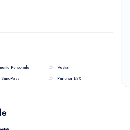
mente Personale
Vestiar
r SanoPass
Partener ESX
le
utăți