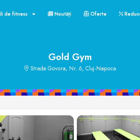
 mobil
Link-uri utile
Contact
Orar funcționare
li de fitness
Noutăți
Oferte
Reduce
US$72
Gold Gym
Strada Govora, Nr. 6, Cluj-Napoca