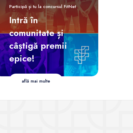
Participă și tu la concursul FitNet
Intră în
comunitate și
câștigă premii
epice!
află mai multe