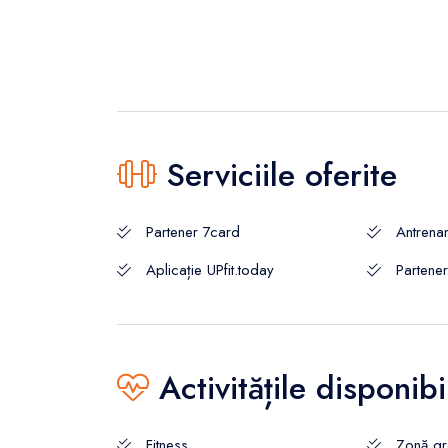
Serviciile oferite
Partener 7card
Antrena
Aplicație UPfit.today
Partene
Activitățile disponibi
Fitness
Zonă gre