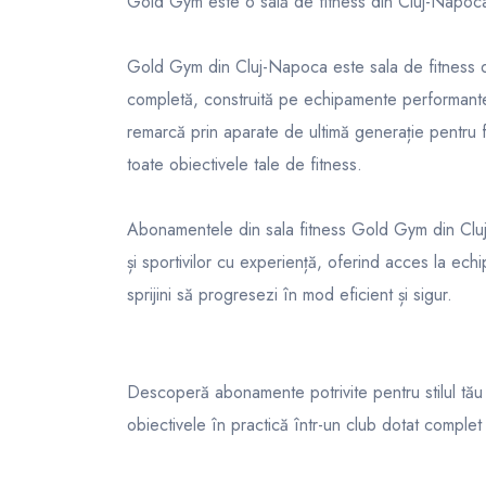
Gold Gym este o sală de fitness din Cluj-Napoc
Gold Gym din Cluj-Napoca este sala de fitness d
completă, construită pe echipamente performante 
remarcă prin aparate de ultimă generație pentru fo
toate obiectivele tale de fitness.
Abonamentele din sala fitness Gold Gym din Cluj s
și sportivilor cu experiență, oferind acces la ech
sprijini să progresezi în mod eficient și sigur.
Descoperă abonamente potrivite pentru stilul tău 
obiectivele în practică într-un club dotat complet ș