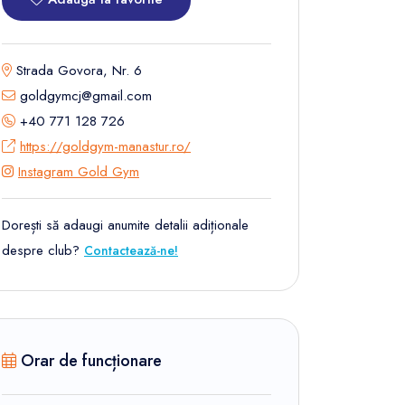
Strada Govora, Nr. 6
goldgymcj@gmail.com
+40 771 128 726
https://goldgym-manastur.ro/
Instagram Gold Gym
Dorești să adaugi anumite detalii adiționale
despre club?
Contactează-ne!
Orar de funcționare