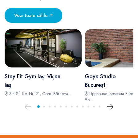
Vezi toate sălile
Stay Fit Gym Iași Vișan
Goya Studio
Iași
București
Str. Sf. Ilie, Nr. 21, Com. Bârnova -
Upground, soseaua Fabric
9B -