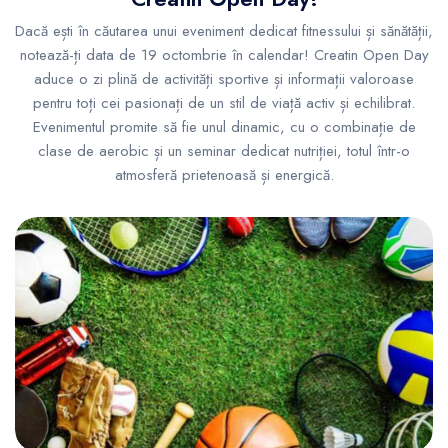
Dacă ești în căutarea unui eveniment dedicat fitnessului și sănătății,
notează-ți data de 19 octombrie în calendar! Creatin Open Day
aduce o zi plină de activități sportive și informații valoroase
pentru toți cei pasionați de un stil de viață activ și echilibrat.
Evenimentul promite să fie unul dinamic, cu o combinație de
clase de aerobic și un seminar dedicat nutriției, totul într-o
atmosferă prietenoasă și energică.