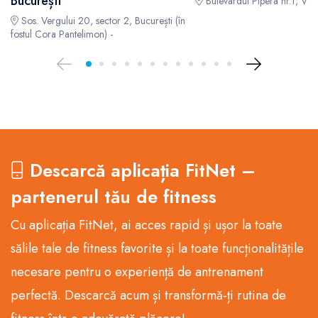
București
Bulevardul Pipera nr.1, Volu
Sos. Vergului 20, sector 2, București (în
fostul Cora Pantelimon) -
Descarcă aplicația FitNet –
partenerul tău de fitness
Cu aplicația FitNet, ai acces rapid și ușor la toate
sălile tale de fitness favorite și la toate funcționalitățile
necesare pentru o experiență de antrenament
perfectă. Descarcă acum și transformă-ți rutina de