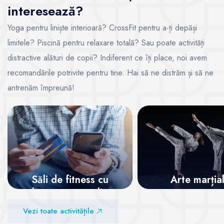
interesează?
Yoga pentru liniște interioară? CrossFit pentru a-ți depăși
limitele? Piscină pentru relaxare totală? Sau poate activități
distractive alături de copii? Indiferent ce îți place, noi avem
recomandările potrivite pentru tine. Hai să ne distrăm și să ne
antrenăm împreună!
Săli de fitness cu
Arte marția
abonamente online
Vezi sălile
Vezi toate activitățile
Vezi sălile