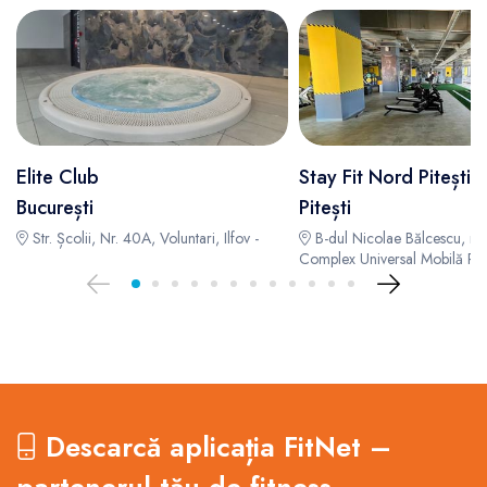
Elite Club
Stay Fit Nord Pitești
București
Pitești
Str. Școlii, Nr. 40A, Voluntari, Ilfov -
B-dul Nicolae Bălcescu, nr.
Complex Universal Mobilă Piteș
Descarcă aplicația FitNet –