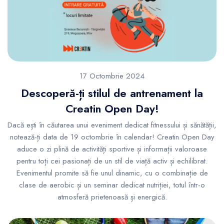
17 Octombrie 2024
Descoperă-ți stilul de antrenament la
Creatin Open Day!
Dacă ești în căutarea unui eveniment dedicat fitnessului și sănătății,
notează-ți data de 19 octombrie în calendar! Creatin Open Day
aduce o zi plină de activități sportive și informații valoroase
pentru toți cei pasionați de un stil de viață activ și echilibrat.
Evenimentul promite să fie unul dinamic, cu o combinație de
clase de aerobic și un seminar dedicat nutriției, totul într-o
atmosferă prietenoasă și energică.