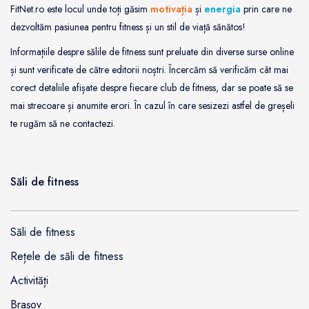
FitNet.ro este locul unde toți găsim
motivația
și
energia
prin care ne
dezvoltăm pasiunea pentru fitness și un stil de viață sănătos!
Informațiile despre sălile de fitness sunt preluate din diverse surse online
și sunt verificate de către editorii noștri. Încercăm să verificăm cât mai
corect detaliile afișate despre fiecare club de fitness, dar se poate să se
mai strecoare și anumite erori. În cazul în care sesizezi astfel de greșeli
te rugăm să ne contactezi.
Săli de fitness
Săli de fitness
Rețele de săli de fitness
Activități
Brașov