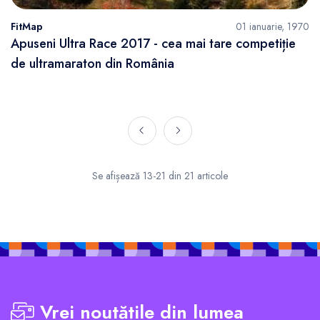
FitMap
01 ianuarie, 1970
Apuseni Ultra Race 2017 - cea mai tare competiție
de ultramaraton din România
Se afișează 13-21 din 21 articole
Vrei noutățile din lumea