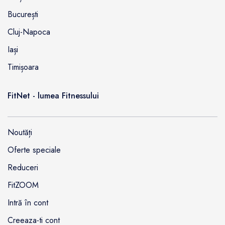
București
Cluj-Napoca
Iași
Timișoara
FitNet - lumea Fitnessului
Noutăți
Oferte speciale
Reduceri
FitZOOM
Intră în cont
Creeaza-ti cont