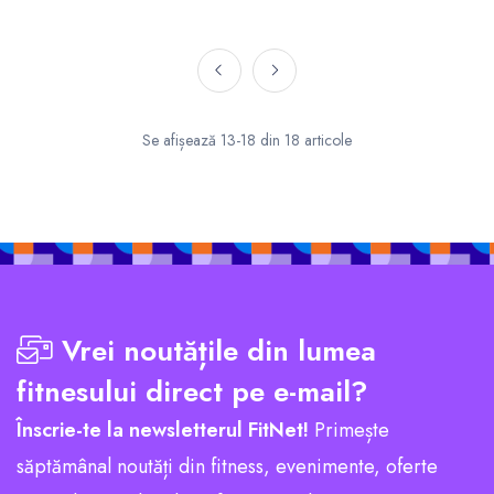
Se afișează 13-18 din 18 articole
Vrei noutățile din lumea
fitnesului direct pe e-mail?
Înscrie-te la newsletterul FitNet!
Primește
săptămânal noutăți din fitness, evenimente, oferte