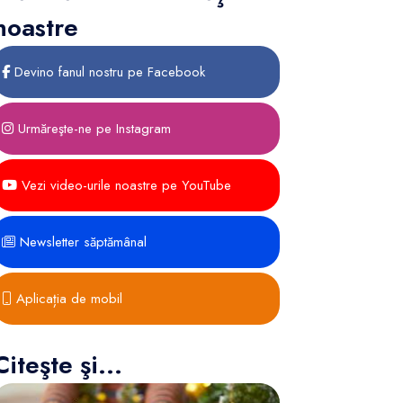
noastre
Devino fanul nostru pe Facebook
Urmăreşte-ne pe Instagram
Vezi video-urile noastre pe YouTube
Newsletter săptămânal
Aplicația de mobil
Citeşte şi...