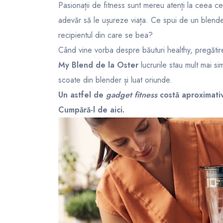
Pasionații de fitness sunt mereu atenți la ceea ce
adevăr să le ușureze viața. Ce spui de un blende
recipientul din care se bea?
Când vine vorba despre băuturi healthy, pregăti
My Blend de la Oster
lucrurile stau mult mai s
scoate din blender și luat oriunde.
Un astfel de
gadget fitness
costă aproximativ 
Cumpără-l de
aici
.