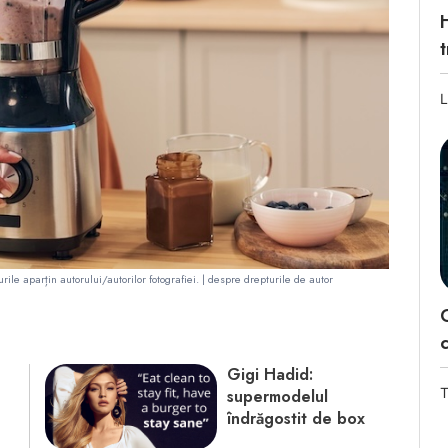
L
le aparțin autorului/autorilor fotografiei. |
despre drepturile de autor
Gigi Hadid:
T
supermodelul
îndrăgostit de box