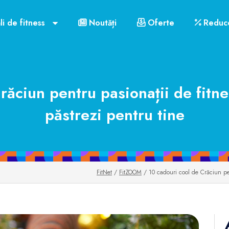
li de fitness
Noutăți
Oferte
Reduce
răciun pentru pasionații de fitnes
păstrezi pentru tine
FitNet
/
FitZOOM
/ 10 cadouri cool de Crăciun pent