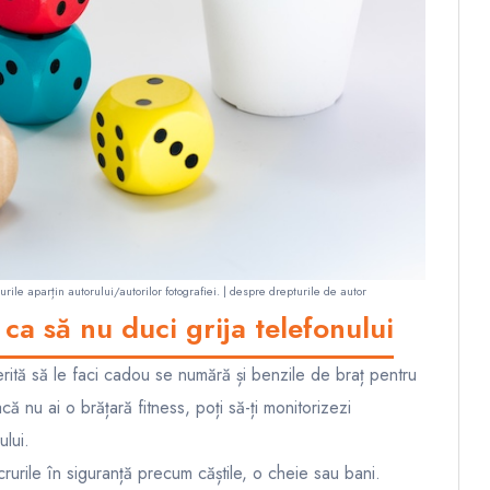
ile aparțin autorului/autorilor fotografiei. |
despre drepturile de autor
ca să nu duci grija telefonului
erită să le faci cadou se numără și benzile de braț pentru
acă nu ai o brățară fitness, poți să-ți monitorizezi
ului.
crurile în siguranță precum căștile, o cheie sau bani.