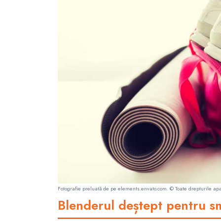
Fotografie preluată de pe
elements.envato.com
. © Toate drepturile apa
Blenderul deștept pentru sm