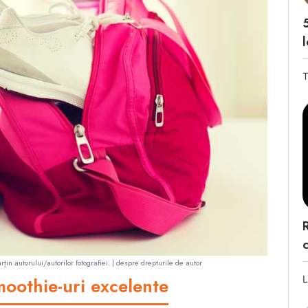
l
T
rțin autorului/autorilor fotografiei. |
despre drepturile de autor
L
oothie-uri excelente