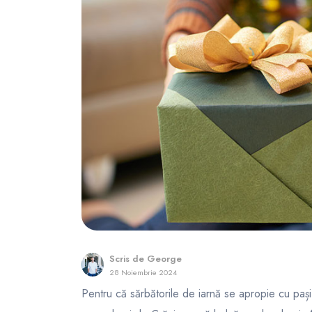
FunOne
Scris de
George
28 Noiembrie 2024
Pentru că sărbătorile de iarnă se apropie cu paș