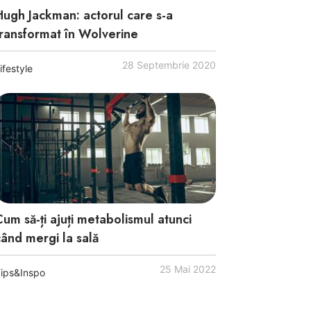
Hugh Jackman: actorul care s-a
transformat în Wolverine
28 Septembrie 2020
ifestyle
Cum să-ți ajuți metabolismul atunci
când mergi la sală
25 Mai 2022
ips&Inspo