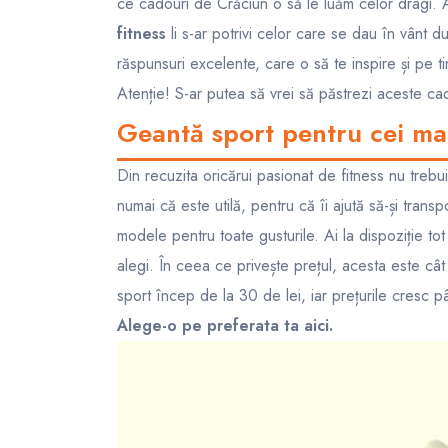
ce cadouri de Crăciun o să le luăm celor dragi.
fitness
li s-ar potrivi celor care se dau în vânt d
răspunsuri excelente, care o să te inspire și pe t
Atenție! S-ar putea să vrei să păstrezi aceste cad
Geantă sport pentru cei ma
Din recuzita oricărui pasionat de fitness nu tre
numai că este utilă, pentru că îi ajută să-și trans
modele pentru toate gusturile. Ai la dispoziție tot 
alegi. În ceea ce privește prețul, acesta este cât
sport încep de la 30 de lei, iar prețurile cresc p
Alege-o pe preferata ta
aici
.