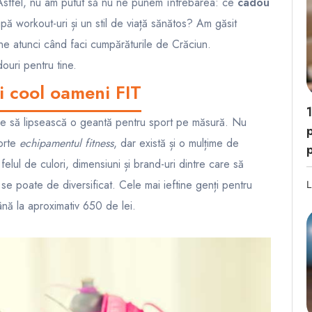
 Astfel, nu am putut să nu ne punem întrebarea: ce
cadou
upă workout-uri și un stil de viață sănătos? Am găsit
ine atunci când faci cumpărăturile de Crăciun.
ouri pentru tine.
i cool oameni FIT
buie să lipsească o geantă pentru sport pe măsură. Nu
p
porte
echipamentul fitness
, dar există și o mulțime de
felul de culori, dimensiuni și brand-uri dintre care să
 se poate de diversificat. Cele mai ieftine genți pentru
L
ână la aproximativ 650 de lei.