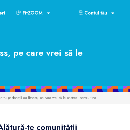
ri
FitZOOM
Contul tău
s, pe care vrei să le
ru pasionații de fitness, pe care vrei să le păstrezi pentru tine
Alătură-te comunităţii