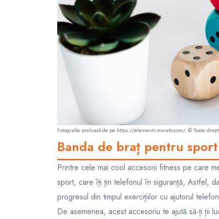
Fotografie preluată de pe https://elements.envato.com/. © Toate dreptur
Banda de braț pentru sport 
Printre cele mai cool accesorii fitness pe care m
sport, care îți țin telefonul în siguranță, Astfel, d
progresul din timpul exercițiilor cu ajutorul telefon
De asemenea, acest accesoriu te ajută să-ți ții lu