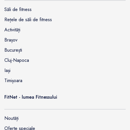
Săli de fitness
Rețele de săli de fitness
Activități
Brașov
București
Cluj-Napoca
Iași
Timișoara
FitNet - lumea Fitnessului
Noutăți
Oferte speciale