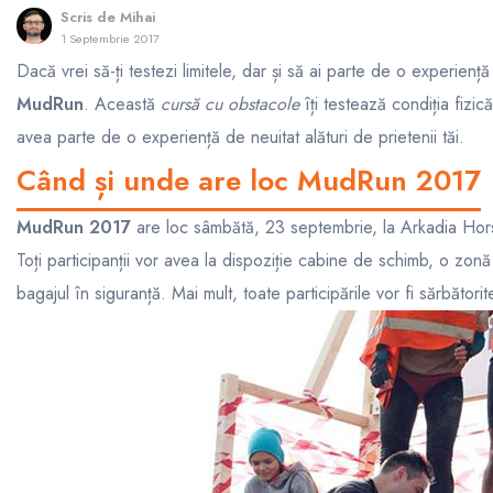
Scris de
Mihai
1 Septembrie 2017
Dacă vrei să-ți testezi limitele, dar și să ai parte de o experienț
MudRun
. Această
cursă cu obstacole
îți testează condiția fizi
avea parte de o experiență de neuitat alături de prietenii tăi.
Când și unde are loc MudRun 2017
MudRun 2017
are loc sâmbătă, 23 septembrie, la Arkadia Ho
Toți participanții vor avea la dispoziție cabine de schimb, o zonă
bagajul în siguranță. Mai mult, toate participările vor fi sărbători