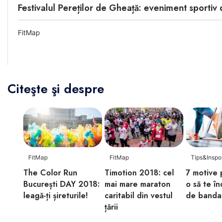
Festivalul Pereților de Gheață: eveniment sportiv
FitMap
Citeşte şi despre
FitMap
FitMap
Tips&Inspo
The Color Run
Timotion 2018: cel
7 motive 
București DAY 2018:
mai mare maraton
o să te î
leagă-ți șireturile!
caritabil din vestul
de banda
țării