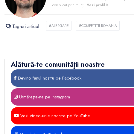
complicat prin munți.
Vezi profil
Tag-uri articol:
#
ALERGARE
#
COMPETITII ROMANIA
Alătură-te comunităţii noastre
Devino fanul nostru pe Facebook
Urmăreşte-ne pe Instagram
Vezi video-urile noastre pe YouTube