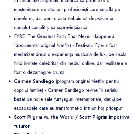
în securitate singuratic încearcă să protejeze o
moștenitoare de răpitorii profesioniști care se află pe
urmele ei, dar pentru asta trebuie să dezvăluie un
complot cumplit și să supraviețuiască.
FYRE: The Greatest Party That Never Happened
(documentar original Netflix) - Festivalul Fyre a fost
mediatizat drept o experiență muzicală de lux, pe insulă
fiind invitate celebrități din mediul online, dar realitatea a
fost o dezamăgire cruntă.
Carmen Sandiego
(program original Netflix pentru
copii și familie) - Carmen Sandiego revine în serialul
bazat pe noile sale furtișaguri internaționale, dar și pe
escapadele care au transformat-o într-un hoț priceput.
Scott Pilgrim vs. the World / Scott Pilgrim împotriva
tuturor