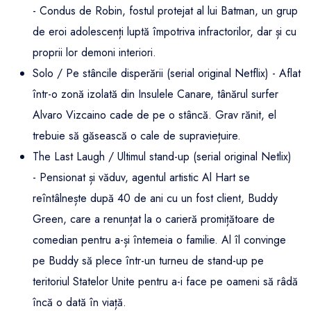
- Condus de Robin, fostul protejat al lui Batman, un grup
de eroi adolescenți luptă împotriva infractorilor, dar și cu
proprii lor demoni interiori.
Solo / Pe stâncile disperării (serial original Netflix) - Aflat
într-o zonă izolată din Insulele Canare, tânărul surfer
Alvaro Vizcaino cade de pe o stâncă. Grav rănit, el
trebuie să găsească o cale de supraviețuire.
The Last Laugh / Ultimul stand-up (serial original Netlix)
- Pensionat și văduv, agentul artistic Al Hart se
reîntâlnește după 40 de ani cu un fost client, Buddy
Green, care a renunțat la o carieră promițătoare de
comedian pentru a-și întemeia o familie. Al îl convinge
pe Buddy să plece într-un turneu de stand-up pe
teritoriul Statelor Unite pentru a-i face pe oameni să râdă
încă o dată în viață.