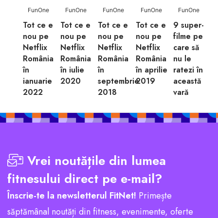
FunOne
FunOne
FunOne
FunOne
FunOne
Tot ce e
Tot ce e
Tot ce e
Tot ce e
9 super-
nou pe
nou pe
nou pe
nou pe
filme pe
Netflix
Netflix
Netflix
Netflix
care să
România
România
România
România
nu le
în
în iulie
în
în aprilie
ratezi în
ianuarie
2020
septembrie
2019
această
2022
2018
vară
Vrei noutățile din lumea
fitnesului direct pe e-mail?
Înscrie-te la newsletterul FitNet!
Primește
săptămânal noutăți din fitness, evenimente, oferte