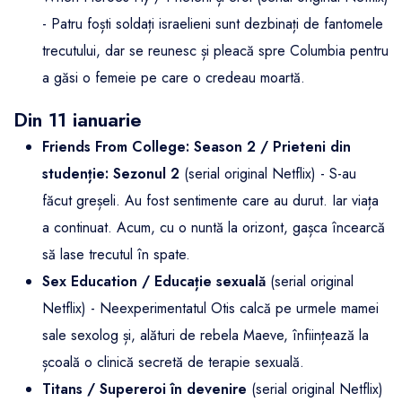
- Patru foști soldați israelieni sunt dezbinați de fantomele
trecutului, dar se reunesc și pleacă spre Columbia pentru
a găsi o femeie pe care o credeau moartă.
Din 11 ianuarie
Friends From College: Season 2 / Prieteni din
studenție: Sezonul 2
(serial original Netflix) - S-au
făcut greșeli. Au fost sentimente care au durut. Iar viața
a continuat. Acum, cu o nuntă la orizont, gașca încearcă
să lase trecutul în spate.
Sex Education / Educație sexuală
(serial original
Netflix) - Neexperimentatul Otis calcă pe urmele mamei
sale sexolog și, alături de rebela Maeve, înființează la
școală o clinică secretă de terapie sexuală.
Titans / Supereroi în devenire
(serial original Netflix)