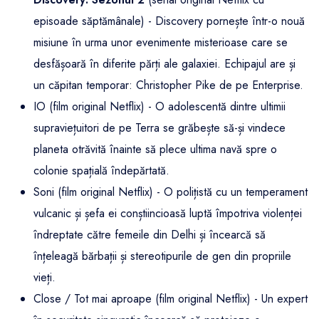
episoade săptămânale) - Discovery pornește într-o nouă
misiune în urma unor evenimente misterioase care se
desfășoară în diferite părți ale galaxiei. Echipajul are și
un căpitan temporar: Christopher Pike de pe Enterprise.
IO (film original Netflix) - O adolescentă dintre ultimii
supraviețuitori de pe Terra se grăbește să-și vindece
planeta otrăvită înainte să plece ultima navă spre o
colonie spațială îndepărtată.
Soni (film original Netflix) - O polițistă cu un temperament
vulcanic și șefa ei conștiincioasă luptă împotriva violenței
îndreptate către femeile din Delhi și încearcă să
înțeleagă bărbații și stereotipurile de gen din propriile
vieți.
Close / Tot mai aproape (film original Netflix) - Un expert