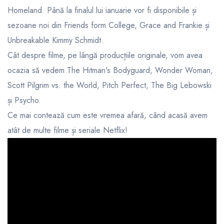
Homeland. Până la finalul lui ianuarie vor fi disponibile și
sezoane noi din Friends form College, Grace and Frankie și
Unbreakable Kimmy Schmidt.
Cât despre filme, pe lângă producțiile originale, vom avea
ocazia să vedem The Hitman's Bodyguard, Wonder Woman,
Scott Pilgrim vs. the World, Pitch Perfect, The Big Lebowski
și Psycho.
Ce mai contează cum este vremea afară, când acasă avem
atât de multe filme și seriale Netflix!