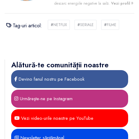
descarc energiile negative la sală.
Vezi profil
Tag-uri articol:
#
NETFLIX
#
SERIALE
#
FILME
Alătură-te comunităţii noastre
Devino fanul nostru pe Facebook
Urmăreşte-ne pe Instagram
Vezi video-urile noastre pe YouTube
Newsletter săptămânal