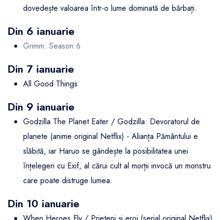
dovedește valoarea într-o lume dominată de bărbați.
Din 6 ianuarie
Grimm: Season 6
Din 7 ianuarie
All Good Things
Din 9 ianuarie
Godzilla The Planet Eater / Godzilla: Devoratorul de
planete (anime original Netflix) - Alianța Pământului e
slăbită, iar Haruo se gândește la posibilitatea unei
înțelegeri cu Exif, al cărui cult al morții invocă un monstru
care poate distruge lumea.
Din 10 ianuarie
When Heroes Fly / Prieteni și eroi (serial original Netflix)