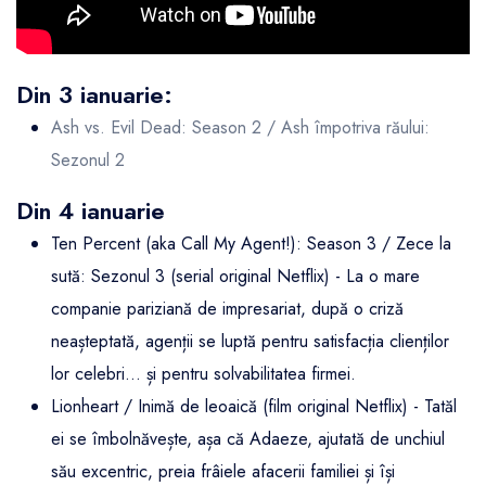
Din 3 ianuarie:
Ash vs. Evil Dead: Season 2 / Ash împotriva răului:
Sezonul 2
Din 4 ianuarie
Ten Percent (aka Call My Agent!): Season 3 / Zece la
sută: Sezonul 3 (serial original Netflix) - La o mare
companie pariziană de impresariat, după o criză
neașteptată, agenții se luptă pentru satisfacția clienților
lor celebri... și pentru solvabilitatea firmei.
Lionheart / Inimă de leoaică (film original Netflix) - Tatăl
ei se îmbolnăvește, așa că Adaeze, ajutată de unchiul
său excentric, preia frâiele afacerii familiei și își