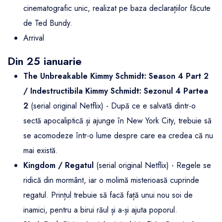
cinematografic unic, realizat pe baza declarațiilor făcute
de Ted Bundy.
Arrival
Din 25 ianuarie
The Unbreakable Kimmy Schmidt: Season 4 Part 2
/ Indestructibila Kimmy Schmidt: Sezonul 4
Partea
2
(serial original Netflix) - După ce e salvată dintr-o
sectă apocaliptică și ajunge în New York City, trebuie să
se acomodeze într-o lume despre care ea credea că nu
mai există.
Kingdom / Regatul
(serial original Netflix) - Regele se
ridică din mormânt, iar o molimă misterioasă cuprinde
regatul. Prințul trebuie să facă față unui nou soi de
inamici, pentru a birui răul și a-și ajuta poporul.