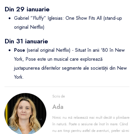
Din 29 ianuarie
Gabriel ”Fluffy” Iglesias: One Show Fits All (stand-up
original Netflix)
Din 31 ianuarie
Pose
(serial original Netflix) - Situat în anii '80 în New
York, Pose este un musical care explorează
juxtapunerea diferitelor segmente ale societății din New
York.
Scris de
Ada
Nimic nu mă relaxează mai mult decât o plimbare
în natură. Poate o sesiune de înot în mare. Când
nu am timp pentru astfel de aventuri, prefer să-mi