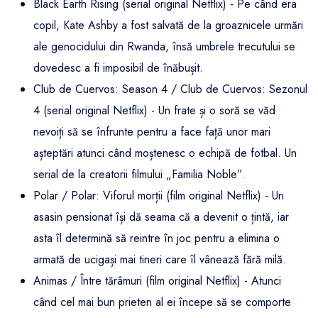
Black Earth Rising (serial original Netflix) - Pe când era
copil, Kate Ashby a fost salvată de la groaznicele urmări
ale genocidului din Rwanda, însă umbrele trecutului se
dovedesc a fi imposibil de înăbușit.
Club de Cuervos: Season 4 / Club de Cuervos: Sezonul
4 (serial original Netflix) - Un frate și o soră se văd
nevoiți să se înfrunte pentru a face față unor mari
așteptări atunci când moștenesc o echipă de fotbal. Un
serial de la creatorii filmului „Familia Noble”.
Polar / Polar: Viforul morții (film original Netflix) - Un
asasin pensionat își dă seama că a devenit o țintă, iar
asta îl determină să reintre în joc pentru a elimina o
armată de ucigași mai tineri care îl vânează fără milă.
Animas / Între tărâmuri (film original Netflix) - Atunci
când cel mai bun prieten al ei începe să se comporte