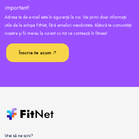
important!
Adresa ta de e-mail este în siguranță la noi. Vei primi doar informații
utile de la echipa FitNet, fără emailuri nesolicitate. Alătură-te comunității
noastre și fii mereu la curent cu tot ce contează în fitness!
Înscrie-te acum
Vrei să ne scrii?