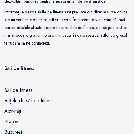
dezvoltăm pasiunea pentru fitness și un stil de viață sănătos!
Informațiile despre sălile de fitness sunt preluate din diverse surse online
și sunt verificate de către editorii noștri. Încercăm să verificăm cât mai
corect detaliile afișate despre fiecare club de fitness, dar se poate să se
mai strecoare și anumite erori. În cazul în care sesizezi astfel de greșeli
te rugăm să ne contactezi.
Săli de fitness
Săli de fitness
Rețele de săli de fitness
Activități
Brașov
București