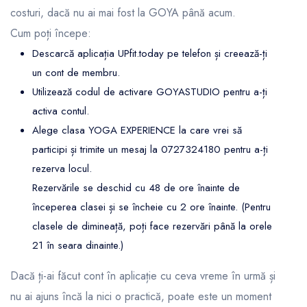
costuri, dacă nu ai mai fost la GOYA până acum.
Cum poți începe:
Descarcă aplicația UPfit.today pe telefon și creează-ți
un cont de membru.
Utilizează codul de activare GOYASTUDIO pentru a-ți
activa contul.
Alege clasa YOGA EXPERIENCE la care vrei să
participi și trimite un mesaj la 0727324180 pentru a-ți
rezerva locul.
Rezervările se deschid cu 48 de ore înainte de
începerea clasei și se încheie cu 2 ore înainte. (Pentru
clasele de dimineață, poți face rezervări până la orele
21 în seara dinainte.)
Dacă ți-ai făcut cont în aplicație cu ceva vreme în urmă și
nu ai ajuns încă la nici o practică, poate este un moment