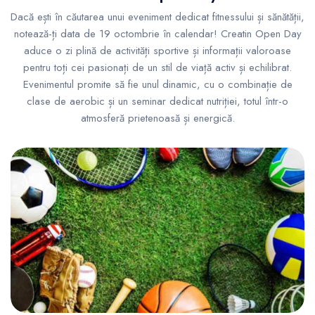
Dacă ești în căutarea unui eveniment dedicat fitnessului și sănătății,
notează-ți data de 19 octombrie în calendar! Creatin Open Day
aduce o zi plină de activități sportive și informații valoroase
pentru toți cei pasionați de un stil de viață activ și echilibrat.
Evenimentul promite să fie unul dinamic, cu o combinație de
clase de aerobic și un seminar dedicat nutriției, totul într-o
atmosferă prietenoasă și energică.