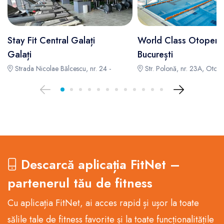
Stay Fit Central Galați
World Class Otopeni
Galați
București
Strada Nicolae Bălcescu, nr. 24 -
Str. Polonă, nr. 23A, Otope
Descarcă aplicația FitNet –
partenerul tău de fitness
Cu aplicația FitNet, ai acces rapid și ușor la toate
sălile tale de fitness favorite și la toate funcționalitățile