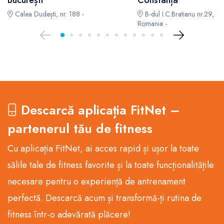
Calea Dudești, nr. 188 -
B-dul I.C.Bratianu nr.29, Co
Romania -
Descarcă aplicația FitNet –
partenerul tău de fitness
Cu aplicația FitNet, ai acces rapid și ușor la toate
sălile tale de fitness favorite și la toate funcționalitățile
necesare pentru o experiență de antrenament
perfectă. Descarcă acum și transformă-ți rutina de
fitness într-o adevărată plăcere!