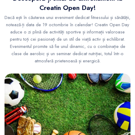
Creatin Open Day!
Dacă ești în căutarea unui eveniment dedicat fitnessului și sănătății,
notează-ți data de 19 octombrie în calendar! Creatin Open Day
aduce o zi plină de activități sportive și informații valoroase
pentru toți cei pasionați de un stil de viață activ și echilibrat.
Evenimentul promite să fie unul dinamic, cu o combinație de
clase de aerobic și un seminar dedicat nutriției, totul într-o
atmosferă prietenoasă și energică.