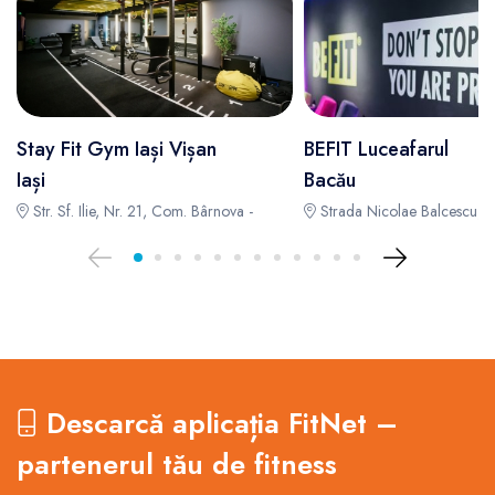
Stay Fit Gym Iași Vișan
BEFIT Luceafarul
Iași
Bacău
Str. Sf. Ilie, Nr. 21, Com. Bârnova -
Strada Nicolae Balcescu, Nr
Descarcă aplicația FitNet –
partenerul tău de fitness