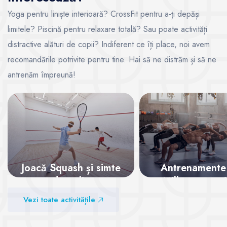
Yoga pentru liniște interioară? CrossFit pentru a-ți depăși
limitele? Piscină pentru relaxare totală? Sau poate activități
distractive alături de copii? Indiferent ce îți place, noi avem
recomandările potrivite pentru tine. Hai să ne distrăm și să ne
antrenăm împreună!
Joacă Squash și simte
Antrenamente
adrenalina
Mills – energi
superlativ
Vezi toate activitățile
Vezi sălile
Vezi sălile