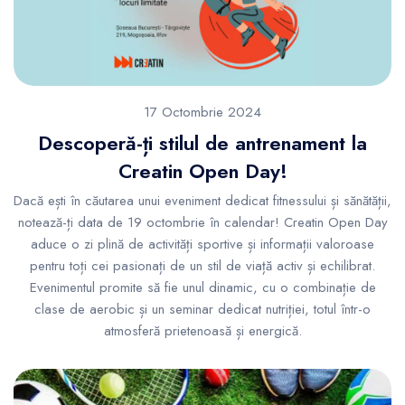
17 Octombrie 2024
Descoperă-ți stilul de antrenament la
Creatin Open Day!
Dacă ești în căutarea unui eveniment dedicat fitnessului și sănătății,
notează-ți data de 19 octombrie în calendar! Creatin Open Day
aduce o zi plină de activități sportive și informații valoroase
pentru toți cei pasionați de un stil de viață activ și echilibrat.
Evenimentul promite să fie unul dinamic, cu o combinație de
clase de aerobic și un seminar dedicat nutriției, totul într-o
atmosferă prietenoasă și energică.