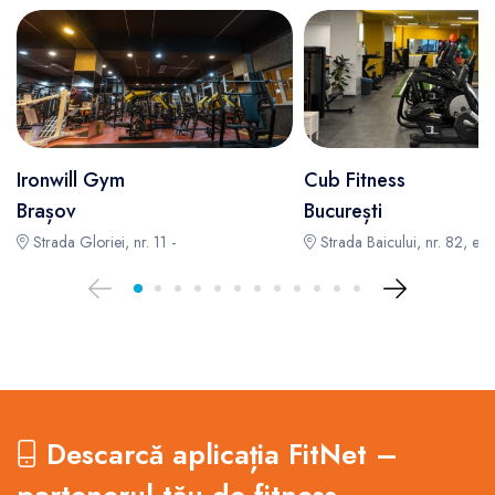
Ironwill Gym
Cub Fitness
Brașov
București
Strada Gloriei, nr. 11 -
Strada Baicului, nr. 82, etaj
Descarcă aplicația FitNet –
partenerul tău de fitness