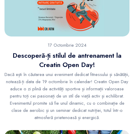
17 Octombrie 2024
Descoperă-ți stilul de antrenament la
Creatin Open Day!
Dacă ești în căutarea unui eveniment dedicat fitnessului și sănătății,
notează-ți data de 19 octombrie în calendar! Creatin Open Day
aduce o zi plină de activități sportive și informații valoroase
pentru toți cei pasionați de un stil de viață activ și echilibrat.
Evenimentul promite să fie unul dinamic, cu o combinație de
clase de aerobic și un seminar dedicat nutriției, totul într-o
atmosferă prietenoasă și energică.