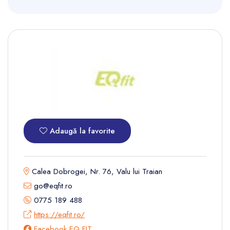
Adaugă la favorite
Calea Dobrogei, Nr. 76, Valu lui Traian
go@eqfit.ro
0775 189 488
https://eqfit.ro/
Facebook EQ FIT