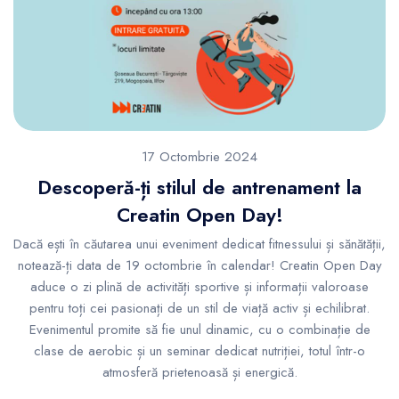
17 Octombrie 2024
Descoperă-ți stilul de antrenament la
Creatin Open Day!
Dacă ești în căutarea unui eveniment dedicat fitnessului și sănătății,
notează-ți data de 19 octombrie în calendar! Creatin Open Day
aduce o zi plină de activități sportive și informații valoroase
pentru toți cei pasionați de un stil de viață activ și echilibrat.
Evenimentul promite să fie unul dinamic, cu o combinație de
clase de aerobic și un seminar dedicat nutriției, totul într-o
atmosferă prietenoasă și energică.