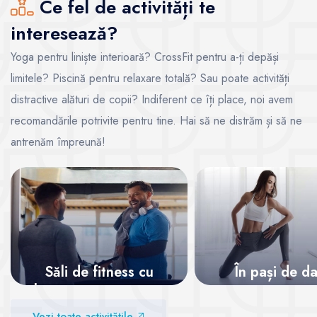
Ce fel de activități te
interesează?
Yoga pentru liniște interioară? CrossFit pentru a-ți depăși
limitele? Piscină pentru relaxare totală? Sau poate activități
distractive alături de copii? Indiferent ce îți place, noi avem
recomandările potrivite pentru tine. Hai să ne distrăm și să ne
antrenăm împreună!
Săli de fitness cu
În pași de d
abonamente recurente
Vezi sălile
Vezi toate activitățile