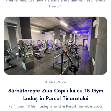
vrea să ratezi cea de-a X-a ediție a evenimentului “Promenada
Inimilor”.
4 Iunie 2024
Sărbătorește Ziua Copilului cu 18 Gym
Luduș în Parcul Tineretului
Pe 1 iunie, 18 Gym Luduș te invită în Parcul Tineretului Luduș