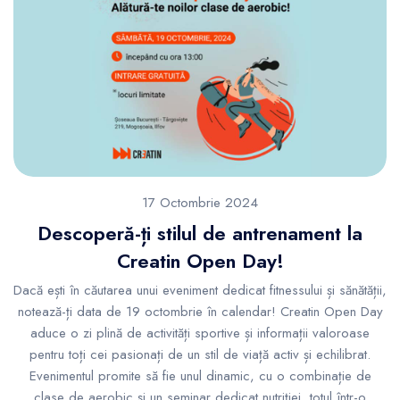
17 Octombrie 2024
Descoperă-ți stilul de antrenament la
Creatin Open Day!
Dacă ești în căutarea unui eveniment dedicat fitnessului și sănătății,
notează-ți data de 19 octombrie în calendar! Creatin Open Day
aduce o zi plină de activități sportive și informații valoroase
pentru toți cei pasionați de un stil de viață activ și echilibrat.
Evenimentul promite să fie unul dinamic, cu o combinație de
clase de aerobic și un seminar dedicat nutriției, totul într-o