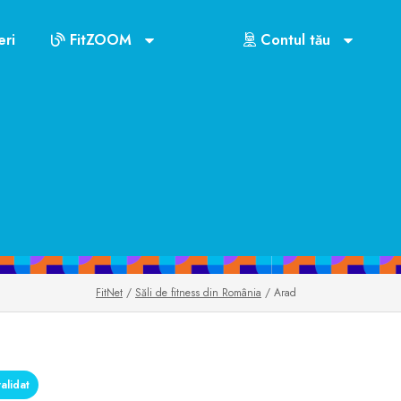
ri
FitZOOM
Contul tău
FitNet
/
Săli de fitness din România
/ Arad
alidat