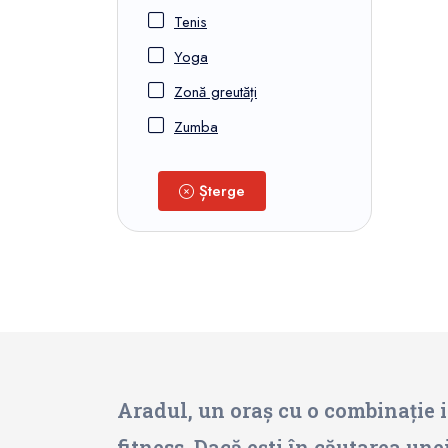
Tenis
Yoga
Zonă greutăți
Zumba
Șterge
Aradul, un oraș cu o combinație i
fitness. Dacă ești în căutarea une