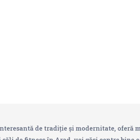
nteresantă de tradiție și modernitate, oferă 
i săli de fitness în Arad, vei găsi centre bine 