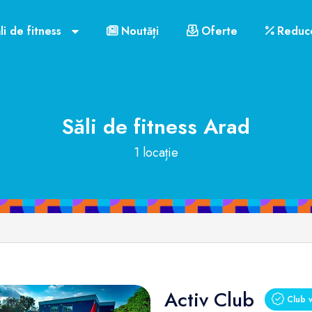
li de fitness
Noutăți
Oferte
Reduce
Săli de fitness
Arad
1 locație
Activ Club
Club v