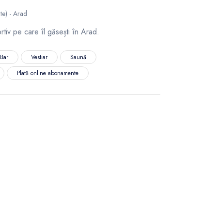
ate) - Arad
tiv pe care îl găsești în Arad.
 Bar
Vestiar
Saună
Plată online abonamente