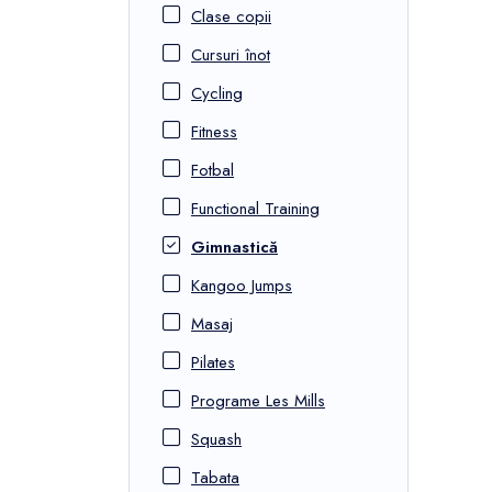
Clase copii
Cursuri înot
Cycling
Fitness
Fotbal
Functional Training
Gimnastică
Kangoo Jumps
Masaj
Pilates
Programe Les Mills
Squash
Tabata