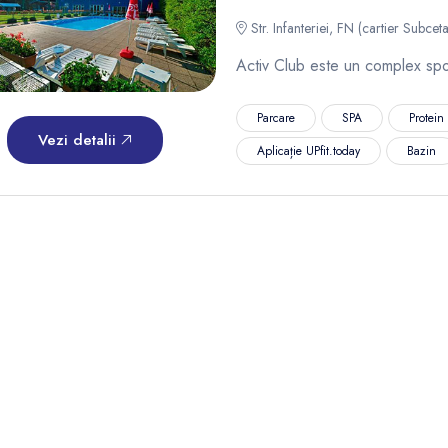
Str. Infanteriei, FN (cartier Subcet
Activ Club este un complex spor
Parcare
SPA
Protein
Vezi detalii
Aplicație UPfit.today
Bazin