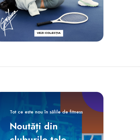
Tot ce este nou în sălile de fitness
Noutăți din
cluburile tale