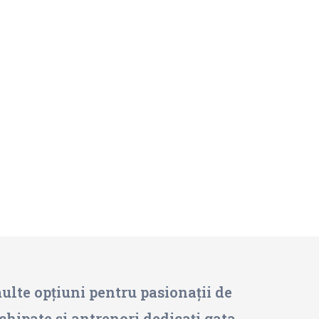
multe opțiuni pentru pasionații de
echipate și antrenori dedicați gata