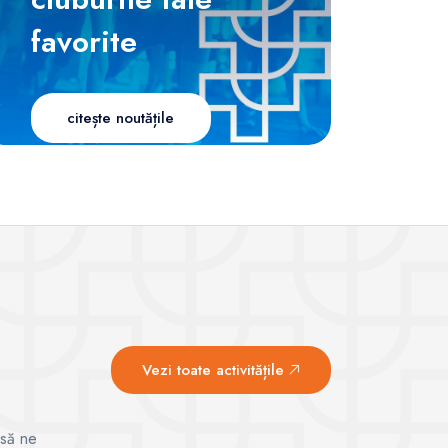
favorite
citește noutățile
Vezi toate activitățile
 să ne