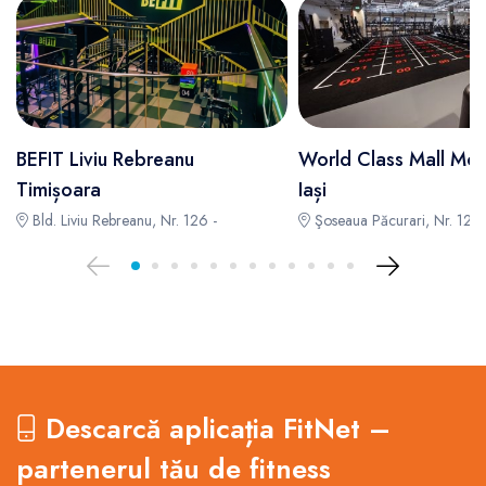
BEFIT Liviu Rebreanu
World Class Mall Mo
Timișoara
Iași
Bld. Liviu Rebreanu, Nr. 126 -
Şoseaua Păcurari, Nr. 121 
Descarcă aplicația FitNet –
partenerul tău de fitness