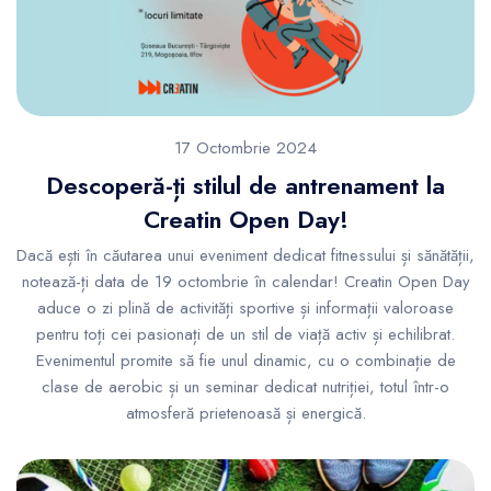
17 Octombrie 2024
Descoperă-ți stilul de antrenament la
Creatin Open Day!
Dacă ești în căutarea unui eveniment dedicat fitnessului și sănătății,
notează-ți data de 19 octombrie în calendar! Creatin Open Day
aduce o zi plină de activități sportive și informații valoroase
pentru toți cei pasionați de un stil de viață activ și echilibrat.
Evenimentul promite să fie unul dinamic, cu o combinație de
clase de aerobic și un seminar dedicat nutriției, totul într-o
atmosferă prietenoasă și energică.