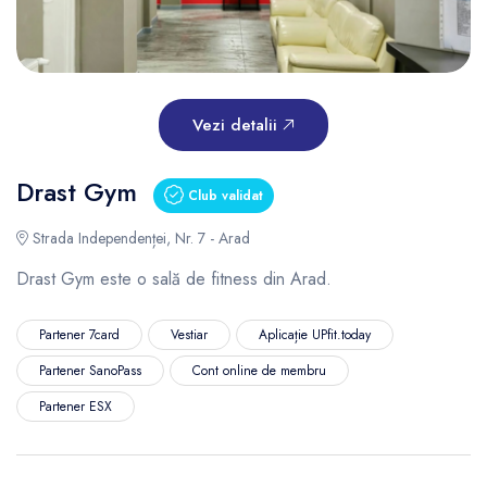
Vezi detalii
Drast Gym
Club validat
Strada Independenței, Nr. 7 - Arad
Drast Gym este o sală de fitness din Arad.
Partener 7card
Vestiar
Aplicație UPfit.today
Partener SanoPass
Cont online de membru
Partener ESX