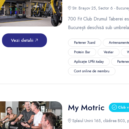
Str. Brașov 25, Sector 6 - Bucureș
700 Fit Club Drumul Taberei est
București deschisă sub umbrela
Vezi detalii
Partener 7card
Antrenamente
Protein Bar
Vestiar
W
Aplicație UPfit.today
Partene
Cont online de membru
My Motric
Club v
Splaiul Unirii 165, clădirea B03, p