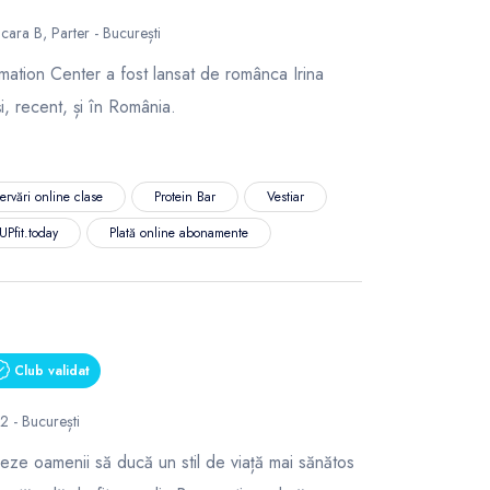
cara B, Parter - București
tion Center a fost lansat de românca Irina
i, recent, și în România.
ervări online clase
Protein Bar
Vestiar
UPfit.today
Plată online abonamente
Club validat
 2 - București
eze oamenii să ducă un stil de viață mai sănătos