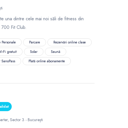
ti
e una dintre cele mai noi săli de fitness din
 700 Fit Club.
 Personale
Parcare
Rezervări online clase
i-Fi gratuit
Solar
Saună
r SanoPass
Plată online abonamente
alidat
arter, Sector 3 - București