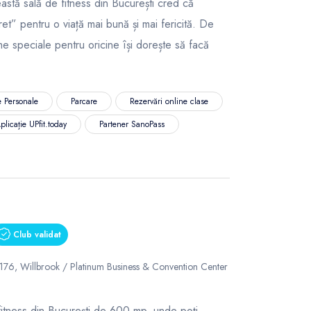
ceastă sală de fitness din București cred că
et” pentru o viață mai bună și mai fericită. De
 speciale pentru oricine își dorește să facă
 Personale
Parcare
Rezervări online clase
plicație UPfit.today
Partener SanoPass
Club validat
 176, Willbrook / Platinum Business & Convention Center
itness din București de 600 mp, unde poți