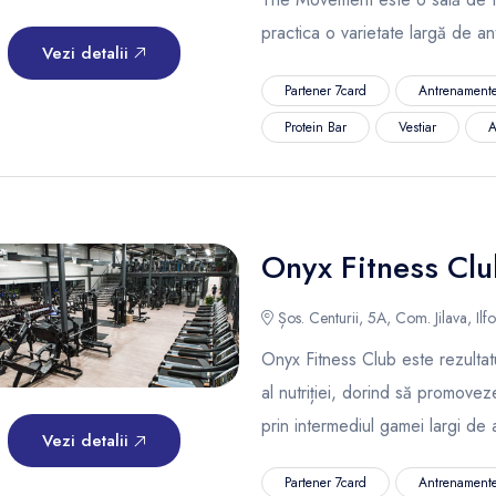
practica o varietate largă de a
Vezi detalii
Partener 7card
Antrenamente
Protein Bar
Vestiar
A
Onyx Fitness Cl
Șos. Centurii, 5A, Com. Jilava, Ilfo
Onyx Fitness Club este rezultatu
al nutriției, dorind să promoveze
prin intermediul gamei largi de a
Vezi detalii
Partener 7card
Antrenamente