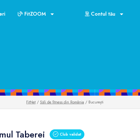
ri
FitZOOM
Contul tău
FitNet
/
Săli de fitness din România
/ București
mul Taberei
Club validat