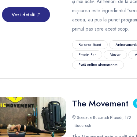
și mai activ. Antrenorii de la a
mișcarea este ingredientul “secr
Vezi detalii
aceea, au pus la punct programe
primul pas spre acest scop.
Partener 7card
Antrenamente
Protein Bar
Vestiar
A
Plată online abonamente
The Movement
Șoseaua Bucuresti-Ploiesti, 172 –
- București
The Movement este o sală de f