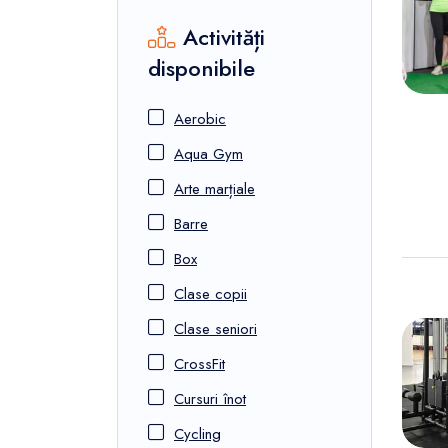
Activități
disponibile
Aerobic
Aqua Gym
Arte marțiale
Barre
Box
Clase copii
Clase seniori
CrossFit
Cursuri înot
Cycling