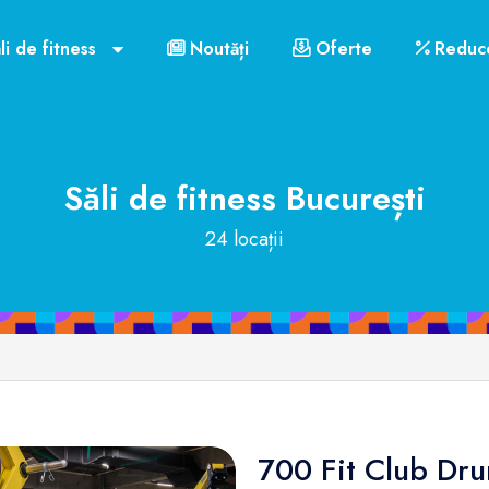
li de fitness
Noutăți
Oferte
Reduce
Săli de fitness
București
24 locații
700 Fit Club Dru