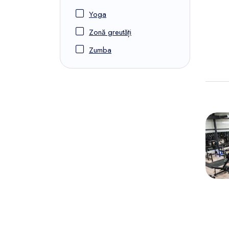
Yoga
Zonă greutăți
Zumba