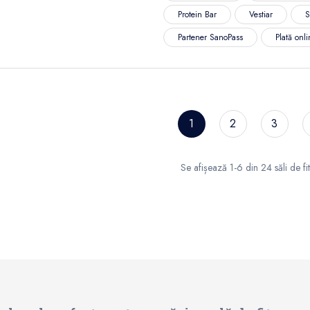
Protein Bar
Vestiar
S
Partener SanoPass
Plată onl
1
2
3
Se afișează 1-6 din 24 săli de fi