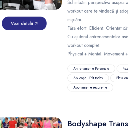
Schimbăm perspectiva asupra ant
workout care te vindecă și adop
mișcării.
Vezi detalii
Fără efort. Eficient. Orientat că
Cu ajutorul antrenamentelor asi
workout complet.
Physical + Mental. Movement +
Antrenamente Personale
Rez
Aplicație UPfit.today
Plată o
Abonamente recurente
Bodyshape Trans