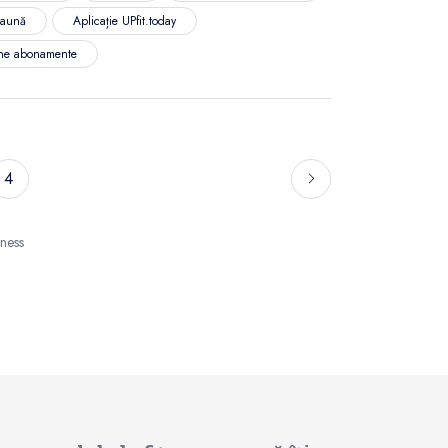
aună
Aplicație UPfit.today
ine abonamente
4
tness