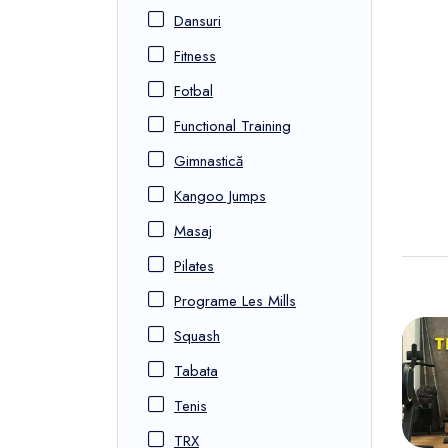
Dansuri
Fitness
Fotbal
Functional Training
Gimnastică
Kangoo Jumps
Masaj
Pilates
Programe Les Mills
Squash
Tabata
Tenis
TRX