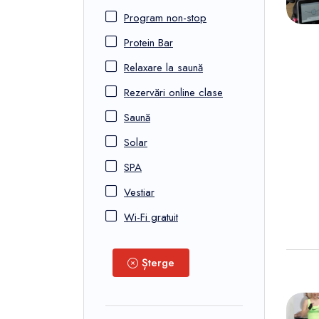
Program non-stop
Protein Bar
Relaxare la saună
Rezervări online clase
Saună
Solar
SPA
Vestiar
Wi-Fi gratuit
Șterge