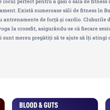
 locul perfect pentru a găsi o sală de fitness s
ament. Există numeroase săli de fitness în B
u antrenamente de forță și cardio. Cluburile d
 yoga la crossfit, asigurându-se că fiecare se
 sunt mereu pregătiți să te ajute să îți atingi 