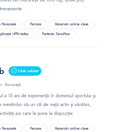
ntrenamente.
 Personale
Parcare
Rezervări online clase
plicație UPfit.today
Partener SanoPass
ub
Club validat
v - București
l a 15 ani de experiență în domeniul sportului și
 membrilor săi un stil de viață activ și sănătos,
ctivități pe care le pune la dispoziție.
 Personale
Parcare
Rezervări online clase