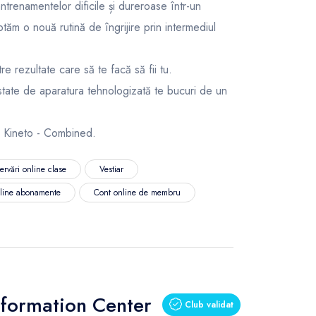
renamentelor dificile și dureroase într-un
tăm o nouă rutină de îngrijire prin intermediul
tre rezultate care să te facă să fii tu.
state de aparatura tehnologizată te bucuri de un
 Kineto - Combined.
ervări online clase
Vestiar
nline abonamente
Cont online de membru
formation Center
Club validat