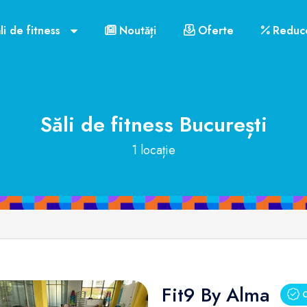
li de fitness
Noutăți
Oferte
Reduce
Săli de fitness
București
1 locație
Fit9 By Alma
C