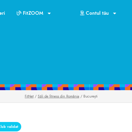
ri
FitZOOM
Contul tău
FitNet
/
Săli de fitness din România
/ București
lub validat