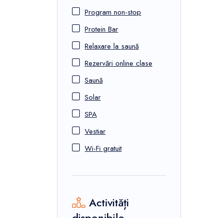
Program non-stop
Protein Bar
Relaxare la saună
Rezervări online clase
Saună
Solar
SPA
Vestiar
Wi-Fi gratuit
Activități
disponibile