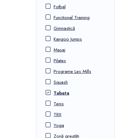
Fotbal
Functional Training
Gimnastică
Kangoo Jumps
Masaj
Pilates
Programe Les Mills
Squash
Tabata
Tenis
TRX
Yoga
Zonă greutăți