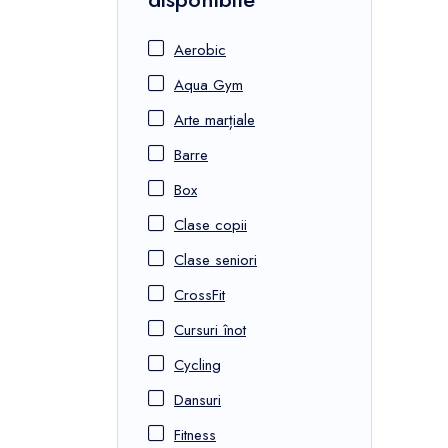
Aerobic
Aqua Gym
Arte marțiale
Barre
Box
Clase copii
Clase seniori
CrossFit
Cursuri înot
Cycling
Dansuri
Fitness