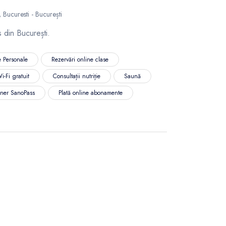
Bucuresti - București
s din București.
 Personale
Rezervări online clase
i-Fi gratuit
Consultații nutriție
Saună
ener SanoPass
Plată online abonamente