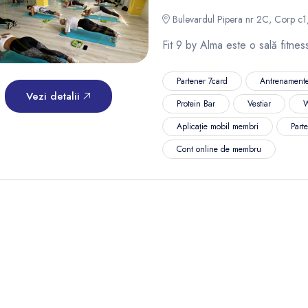
Bulevardul Pipera nr 2C, Corp c1, 
Fit 9 by Alma este o sală fitnes
Partener 7card
Antrenamente
Vezi detalii
Protein Bar
Vestiar
W
Aplicație mobil membri
Part
Cont online de membru