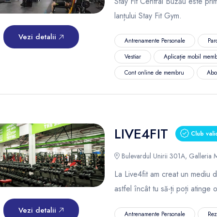
Stay Fit Central Buzău este pri
lanțului Stay Fit Gym.
Vezi detalii
Antrenamente Personale
Par
Vestiar
Aplicație mobil memb
Cont online de membru
Abo
LIVE4FIT
Club vali
Bulevardul Unirii 301A, Galleria 
La Live4fit am creat un mediu di
astfel încât tu să-ți poți atinge
Vezi detalii
Antrenamente Personale
Rez