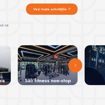
Vezi toate activitățile
 să ne
ea
Săli fitness non-stop
Vezi sălile