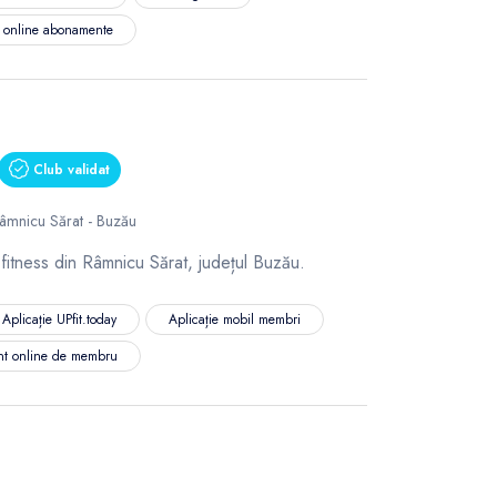
ă online abonamente
Club validat
 Râmnicu Sărat - Buzău
itness din Râmnicu Sărat, județul Buzău.
Aplicație UPfit.today
Aplicație mobil membri
nt online de membru