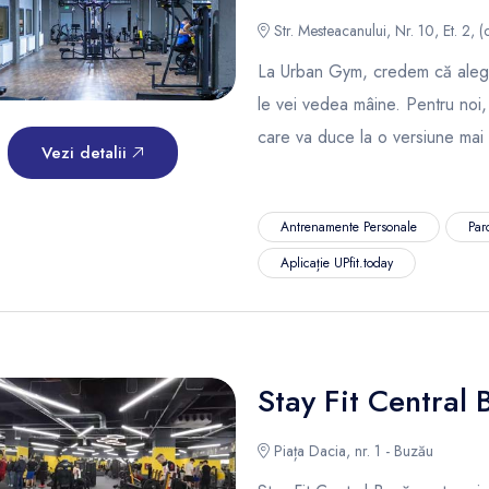
Str. Mesteacanului, Nr. 10, Et. 2, 
La Urban Gym, credem că alegeri
le vei vedea mâine. Pentru noi,
care va duce la o versiune mai să
Vezi detalii
Antrenamente Personale
Par
Aplicație UPfit.today
Stay Fit Central 
Piața Dacia, nr. 1 - Buzău