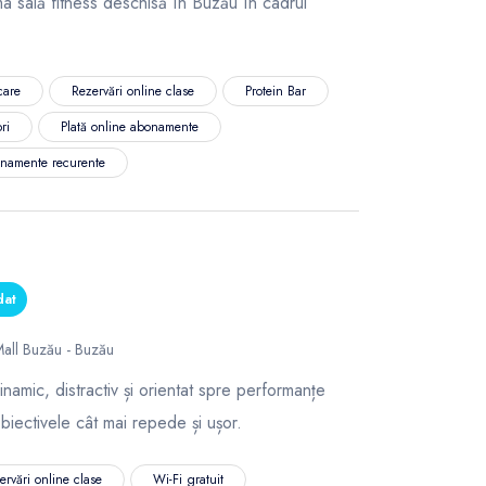
ma sală fitness deschisă în Buzău în cadrul
care
Rezervări online clase
Protein Bar
ri
Plată online abonamente
namente recurente
dat
Mall Buzău - Buzău
namic, distractiv și orientat spre performanțe
 obiectivele cât mai repede și ușor.
ervări online clase
Wi-Fi gratuit