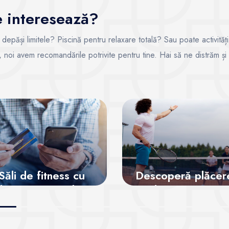
te interesează?
i depăși limitele? Piscină pentru relaxare totală? Sau poate activități
ce, noi avem recomandările potrivite pentru tine. Hai să ne distrăm și
Săli de fitness cu
Descoperă plăcer
bonamente online
de a juca tenis
Vezi sălile
Vezi sălile