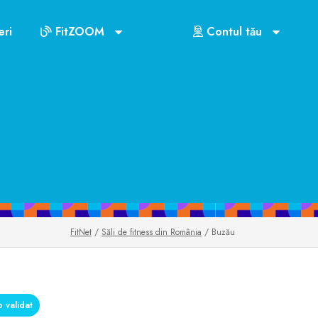
ri
FitZOOM
Contul tău
FitNet
/
Săli de fitness din România
/ Buzău
 validat