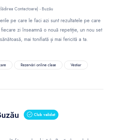
(clădirea Contactoare) - Buzău
le pe care le faci azi sunt rezultatele pe care
 fiecare zi înseamnă o nouă repetiție, un nou set
nătoasă, mai tonifiată și mai fericită a ta.
care
Rezervări online clase
Vestiar
Buzău
Club validat