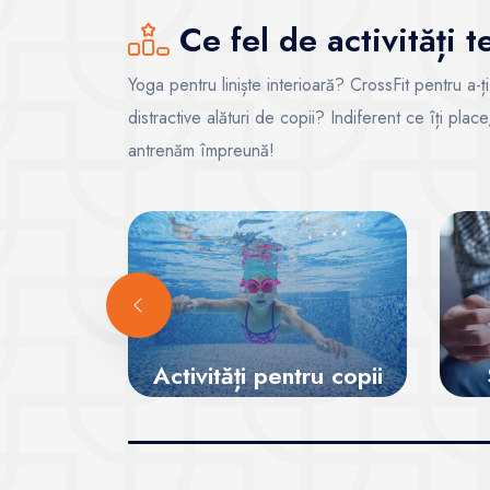
Ce fel de activități 
Yoga pentru liniște interioară? CrossFit pentru a-ț
distractive alături de copii? Indiferent ce îți pla
antrenăm împreună!
Activități pentru copii
a
Vezi sălile