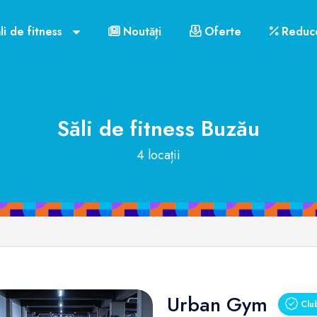
li de fitness
Noutăți
Oferte
Reduce
Săli de fitness
Buzău
4 locații
Urban Gym
Club