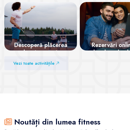
Descoperă plăcerea
Rezervări onli
de a juca tenis
locul tău la cl
garantat!
Vezi toate activitățile
Vezi sălile
Vezi sălile
Noutăți din lumea fitness