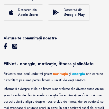
Descarcă din
Descarcă din
Apple Store
Google Play
Alătură-te comunității noastre
FitNet - energie, motivație, fitness și sănătate
FitNet.ro este locul unde toți găsim
motivația
și
energia
prin care ne
dezvoltăm pasiunea pentru fitness și un stil de viață sănătos!
Informațiile despre sălile de fitness sunt preluate din diverse surse online
și sunt verificate de către editorii noștri. Încercăm să verificăm cât mai
corect detaliile afișate despre fiecare club de fitness, dar se poate să se
mai strecoare și anumite erori. În cazul în care sesizezi astfel de greșeli