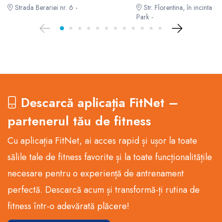
Strada Berariei nr. 6 -
Str. Florentina, în incinta F
Park -
Descarcă aplicația FitNet –
partenerul tău de fitness
Cu aplicația FitNet, ai acces rapid și ușor la toate
sălile tale de fitness favorite și la toate funcționalitățile
necesare pentru o experiență de antrenament
perfectă. Descarcă acum și transformă-ți rutina de
fitness într-o adevărată plăcere!