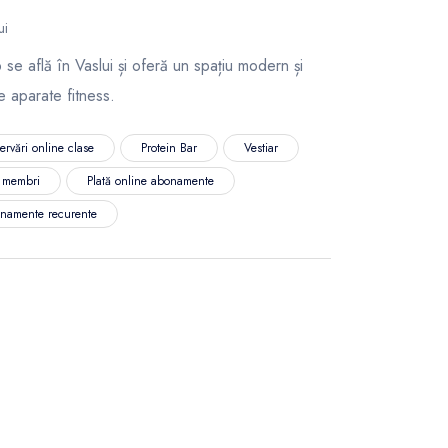
ui
 se află în Vaslui și oferă un spațiu modern și
 aparate fitness.
ervări online clase
Protein Bar
Vestiar
l membri
Plată online abonamente
namente recurente