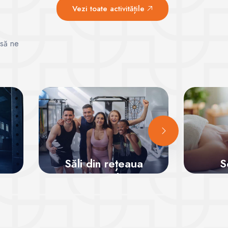
Vezi toate activitățile
 să ne
Săli din rețeaua
S
7Card
Vezi sălile