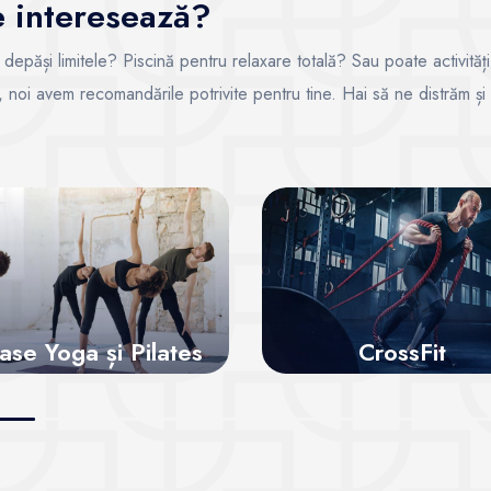
te interesează?
i depăși limitele? Piscină pentru relaxare totală? Sau poate activități
ce, noi avem recomandările potrivite pentru tine. Hai să ne distrăm și
ase Yoga și Pilates
CrossFit
Vezi sălile
Vezi sălile