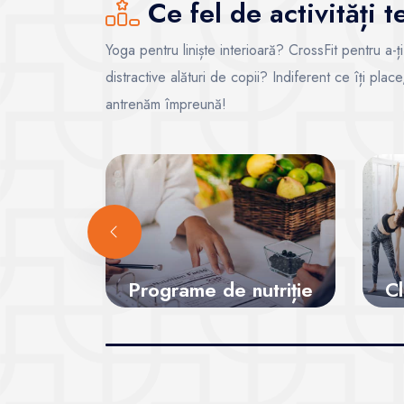
Ce fel de activități 
Yoga pentru liniște interioară? CrossFit pentru a-ț
distractive alături de copii? Indiferent ce îți pla
antrenăm împreună!
Programe de nutriție
Cl
Vezi sălile