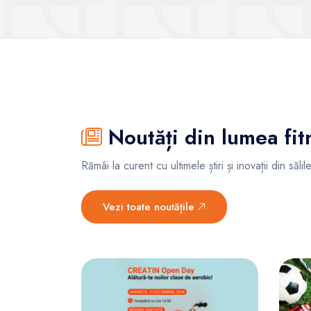
Noutăți din lumea fit
Rămâi la curent cu ultimele știri și inovații din săl
Vezi toate noutățile