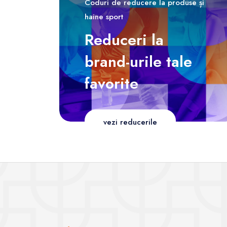
Coduri de reducere la produse și
haine sport
Reduceri la
brand-urile tale
favorite
vezi reducerile