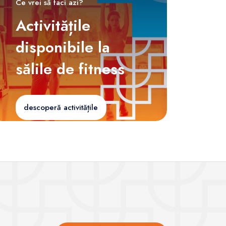
Ce vrei să faci azi?
Activitățile
disponibile la
sălile de fitness
descoperă activitățile