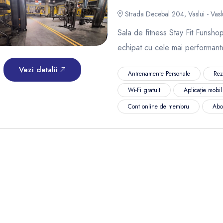
Strada Decebal 204, Vaslui - Vasl
Sala de fitness Stay Fit Funshop
echipat cu cele mai performante
Vezi detalii
Antrenamente Personale
Rez
Wi-Fi gratuit
Aplicație mobi
Cont online de membru
Abo