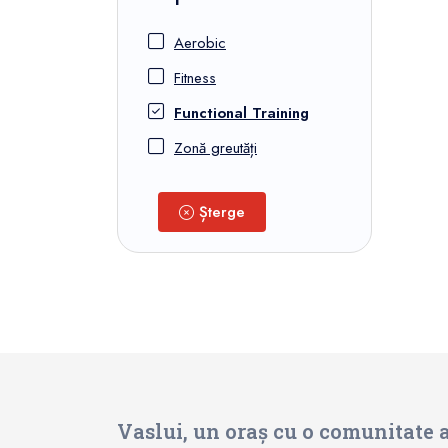
Aerobic
Fitness
Functional Training
Zonă greutăți
Șterge
Vaslui, un oraș cu o comunitate a