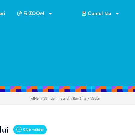
ri
FitZOOM
Contul tău
FitNet
/
Săli de fitness din România
/ Vaslui
lui
Club validat