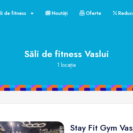
li de fitness
Noutăți
Oferte
Reduce
Săli de fitness
Vaslui
1 locație
Stay Fit Gym Vas