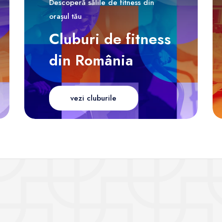
Descoperă sălile de fitness din
orașul tău
Cluburi de fitness
din România
vezi cluburile