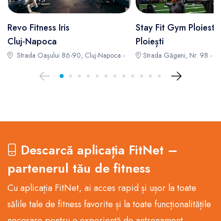
Revo Fitness Iris
Stay Fit Gym Ploiesti
Cluj-Napoca
Ploiești
Strada Oașului 86-90, Cluj-Napoca -
Strada Găgeni, Nr. 98 -
Descarcă aplicația FitNet –
partenerul tău de fitness
Cu aplicația FitNet, ai acces rapid și ușor la toate
sălile tale de fitness favorite și la toate funcționalitățile
necesare pentru o experiență de antrenament