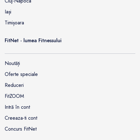
Cluj-Napoca
Iași
Timișoara
FitNet - lumea Fitnessului
Noutăți
Oferte speciale
Reduceri
FitZOOM
Intră în cont
Creeaza-ti cont
Concurs FitNet