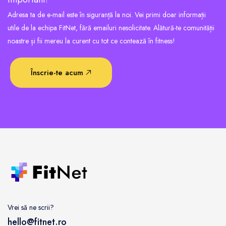
Adresa ta de e-mail este în siguranță la noi. Vei primi doar informații
utile de la echipa FitNet, fără emailuri nesolicitate. Alătură-te comunității
noastre și fii mereu la curent cu tot ce contează în fitness!
Înscrie-te acum
Vrei să ne scrii?
hello@fitnet.ro