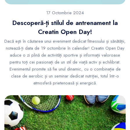
17 Octombrie 2024
Descoperă-ți stilul de antrenament la
Creatin Open Day!
Dacă ești în căutarea unui eveniment dedicat fitnessului și sănătății,
notează-ți data de 19 octombrie în calendar! Creatin Open Day
aduce o zi plină de activități sportive și informații valoroase
pentru toți cei pasionați de un stil de viață activ și echilibrat.
Evenimentul promite să fie unul dinamic, cu o combinație de
clase de aerobic și un seminar dedicat nutriției, totul într-o
atmosferă prietenoasă și energică.