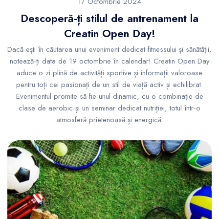
17 Octombrie 2024
Descoperă-ți stilul de antrenament la
Creatin Open Day!
Dacă ești în căutarea unui eveniment dedicat fitnessului și sănătății,
notează-ți data de 19 octombrie în calendar! Creatin Open Day
aduce o zi plină de activități sportive și informații valoroase
pentru toți cei pasionați de un stil de viață activ și echilibrat.
Evenimentul promite să fie unul dinamic, cu o combinație de
clase de aerobic și un seminar dedicat nutriției, totul într-o
atmosferă prietenoasă și energică.