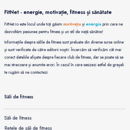
FitNet - energie, motivație, fitness și sănătate
FitNet.ro este locul unde toți găsim
motivația
și
energia
prin care ne
dezvoltăm pasiunea pentru fitness și un stil de viață sănătos!
Informațiile despre sălile de fitness sunt preluate din diverse surse online
și sunt verificate de către editorii noștri. Încercăm să verificăm cât mai
corect detaliile afișate despre fiecare club de fitness, dar se poate să se
mai strecoare și anumite erori. În cazul în care sesizezi astfel de greșeli
te rugăm să ne contactezi.
Săli de fitness
Săli de fitness
Rețele de săli de fitness