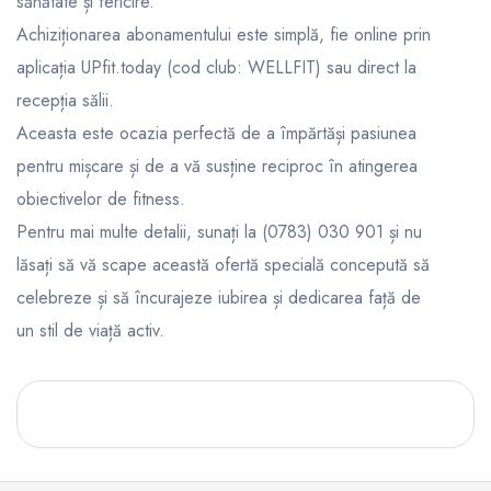
sănătate și fericire.
Achiziționarea abonamentului este simplă, fie online prin
aplicația UPfit.today (cod club: WELLFIT) sau direct la
recepția sălii.
Aceasta este ocazia perfectă de a împărtăși pasiunea
pentru mișcare și de a vă susține reciproc în atingerea
obiectivelor de fitness.
Pentru mai multe detalii, sunați la (0783) 030 901 și nu
lăsați să vă scape această ofertă specială concepută să
celebreze și să încurajeze iubirea și dedicarea față de
un stil de viață activ.