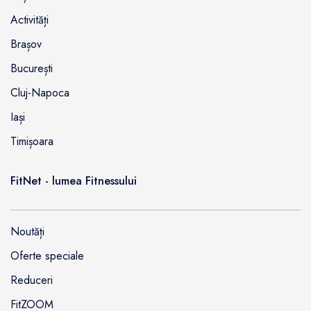
Activități
Brașov
București
Cluj-Napoca
Iași
Timișoara
FitNet - lumea Fitnessului
Noutăți
Oferte speciale
Reduceri
FitZOOM