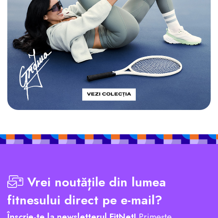
Vrei noutățile din lumea
fitnesului direct pe e-mail?
Înscrie-te la newsletterul FitNet!
Primește