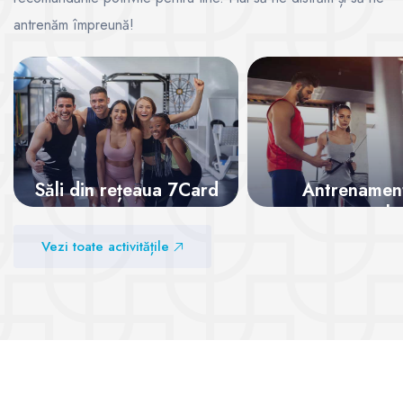
antrenăm împreună!
Săli din rețeaua 7Card
Antrenamen
personale
Vezi sălile
Vezi toate activitățile
Vezi sălile