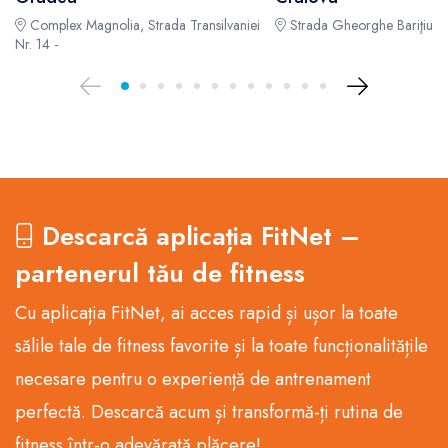
Complex Magnolia, Strada Transilvaniei
Strada Gheorghe Bariţiu 9,
Nr. 14 -
Descarcă aplicația FitNet –
partenerul tău de fitness
Cu aplicația FitNet, ai acces rapid și ușor la toate
sălile tale de fitness favorite și la toate funcționalitățile
necesare pentru o experiență de antrenament
perfectă. Descarcă acum și transformă-ți rutina de
fitness într-o adevărată plăcere!