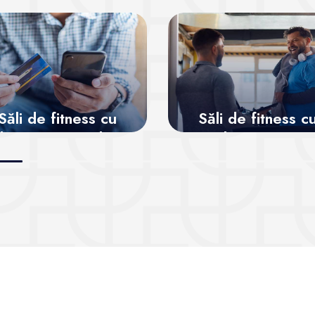
Săli de fitness cu
Săli de fitness c
bonamente online
abonamente
recurente
Vezi sălile
Vezi sălile