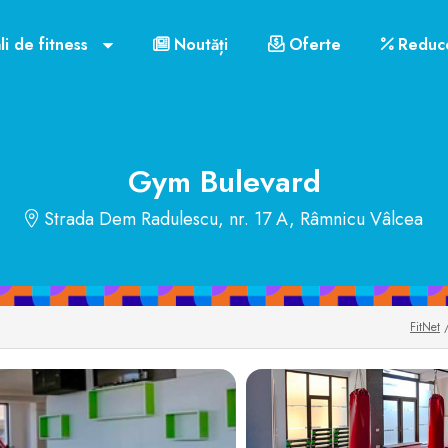
 mobil
Contact
Orar funcționare
Cluburile din R
li de fitness
Noutăți
Oferte
Reduce
US$72
Gym Bulevard
Strada Dem Radulescu, nr. 17 A, Râmnicu Vâlcea
FitNet