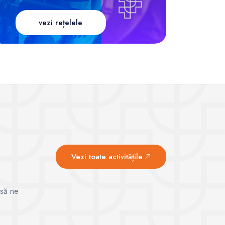
vezi rețelele
Vezi toate activitățile
 să ne