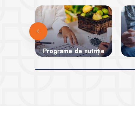
Programe de nutriție
a
Vezi sălile