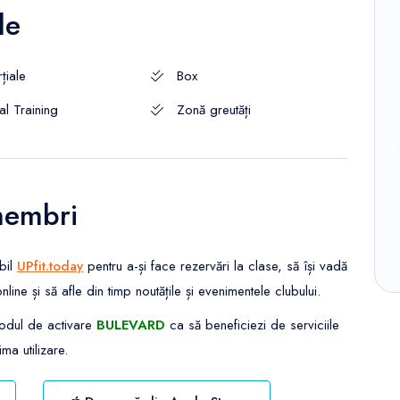
le
țiale
Box
al Training
Zonă greutăți
membri
bil
UPfit.today
pentru a-și face rezervări la clase, să își vadă
e și să afle din timp noutățile și evenimentele clubului.
codul de activare
BULEVARD
ca să beneficiezi de serviciile
ma utilizare.