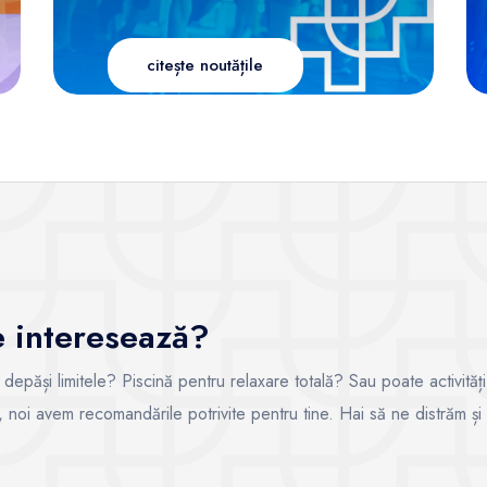
citește noutățile
te interesează?
i depăși limitele? Piscină pentru relaxare totală? Sau poate activități
ce, noi avem recomandările potrivite pentru tine. Hai să ne distrăm și