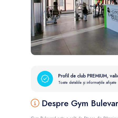
FunOne
Profil de club PREMIUM, vali
Toate detaliile și informațiile afișa
Despre Gym Buleva