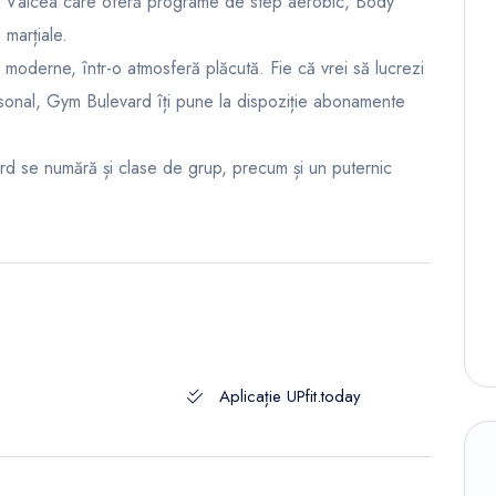
u Vâlcea care oferă programe de step aerobic, Body
 marțiale.
oderne, într-o atmosferă plăcută. Fie că vrei să lucrezi
rsonal, Gym Bulevard îți pune la dispoziție abonamente
ard se numără și clase de grup, precum și un puternic
Aplicație UPfit.today