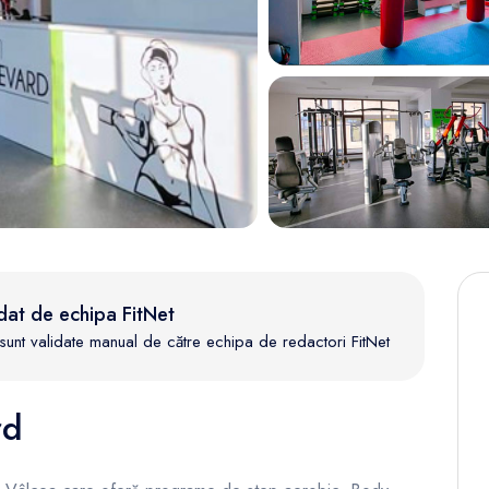
dat de echipa FitNet
te sunt validate manual de către echipa de redactori FitNet
rd