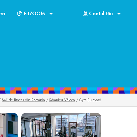
âmnicu Vâlcea
ri
FitZOOM
Contul tău
US$72
/
Săli de fitness din România
/
Râmnicu Vâlcea
/ Gym Bulevard