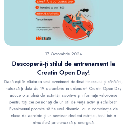
17 Octombrie 2024
Descoperă-ți stilul de antrenament la
Creatin Open Day!
Dacă ești în căutarea unui eveniment dedicat fitnessului și sănătății,
notează-ți data de 19 octombrie în calendar! Creatin Open Day
aduce o zi plină de activități sportive și informații valoroase
pentru toți cei pasionați de un stil de viață activ și echilibrat.
Evenimentul promite să fie unul dinamic, cu o combinație de
clase de aerobic și un seminar dedicat nutriției, totul într-o
atmosferă prietenoasă și energică.