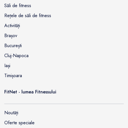
Săli de fitness
Rețele de săli de fitness
Activități
Brașov
București
Cluj-Napoca
Iași
Timișoara
FitNet - lumea Fitnessului
Noutăți
Oferte speciale