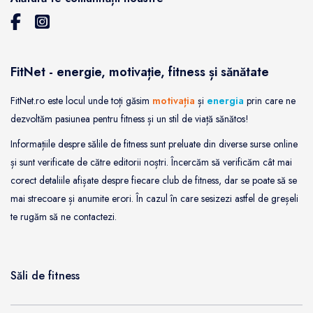
FitNet - energie, motivație, fitness și sănătate
FitNet.ro este locul unde toți găsim
motivația
și
energia
prin care ne
dezvoltăm pasiunea pentru fitness și un stil de viață sănătos!
Informațiile despre sălile de fitness sunt preluate din diverse surse online
și sunt verificate de către editorii noștri. Încercăm să verificăm cât mai
corect detaliile afișate despre fiecare club de fitness, dar se poate să se
mai strecoare și anumite erori. În cazul în care sesizezi astfel de greșeli
te rugăm să ne contactezi.
Săli de fitness