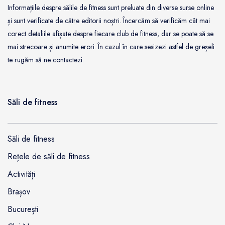
Informațiile despre sălile de fitness sunt preluate din diverse surse online
și sunt verificate de către editorii noștri. Încercăm să verificăm cât mai
corect detaliile afișate despre fiecare club de fitness, dar se poate să se
mai strecoare și anumite erori. În cazul în care sesizezi astfel de greșeli
te rugăm să ne contactezi.
Săli de fitness
Săli de fitness
Rețele de săli de fitness
Activități
Brașov
București