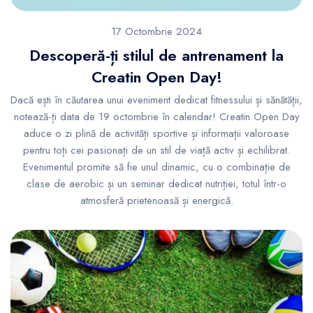
17 Octombrie 2024
Descoperă-ți stilul de antrenament la
Creatin Open Day!
Dacă ești în căutarea unui eveniment dedicat fitnessului și sănătății,
notează-ți data de 19 octombrie în calendar! Creatin Open Day
aduce o zi plină de activități sportive și informații valoroase
pentru toți cei pasionați de un stil de viață activ și echilibrat.
Evenimentul promite să fie unul dinamic, cu o combinație de
clase de aerobic și un seminar dedicat nutriției, totul într-o
atmosferă prietenoasă și energică.