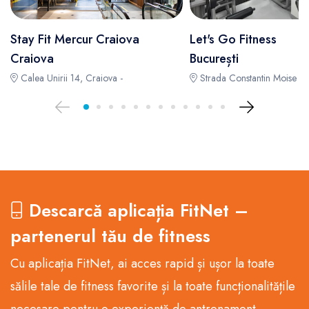
Stay Fit Mercur Craiova
Let's Go Fitness
Craiova
București
Calea Unirii 14, Craiova -
Strada Constantin Moise 28,
Descarcă aplicația FitNet –
partenerul tău de fitness
Cu aplicația FitNet, ai acces rapid și ușor la toate
sălile tale de fitness favorite și la toate funcționalitățile
necesare pentru o experiență de antrenament