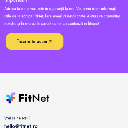
important!
Adresa ta de e-mail este în siguranță la noi. Vei primi doar informații
utile de la echipa FitNet, fără emailuri nesolicitate. Alătură-te comunității
noastre și fii mereu la curent cu tot ce contează în fitness!
Înscrie-te acum
Vrei să ne scrii?
hello@fitnet.ro