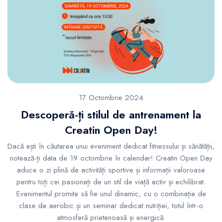
17 Octombrie 2024
Descoperă-ți stilul de antrenament la
Creatin Open Day!
Dacă ești în căutarea unui eveniment dedicat fitnessului și sănătății,
notează-ți data de 19 octombrie în calendar! Creatin Open Day
aduce o zi plină de activități sportive și informații valoroase
pentru toți cei pasionați de un stil de viață activ și echilibrat.
Evenimentul promite să fie unul dinamic, cu o combinație de
clase de aerobic și un seminar dedicat nutriției, totul într-o
atmosferă prietenoasă și energică.