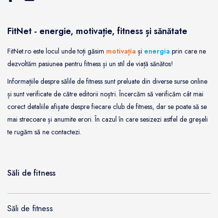
FitNet - energie, motivație, fitness și sănătate
FitNet.ro este locul unde toți găsim
motivația
și
energia
prin care ne
dezvoltăm pasiunea pentru fitness și un stil de viață sănătos!
Informațiile despre sălile de fitness sunt preluate din diverse surse online
și sunt verificate de către editorii noștri. Încercăm să verificăm cât mai
corect detaliile afișate despre fiecare club de fitness, dar se poate să se
mai strecoare și anumite erori. În cazul în care sesizezi astfel de greșeli
te rugăm să ne contactezi.
Săli de fitness
Săli de fitness