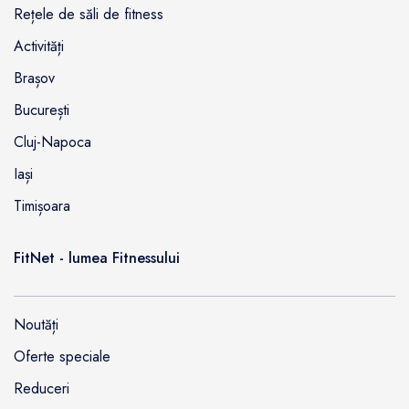
Rețele de săli de fitness
Activități
Brașov
București
Cluj-Napoca
Iași
Timișoara
FitNet - lumea Fitnessului
Noutăți
Oferte speciale
Reduceri