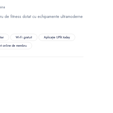
pina
ru de fitness dotat cu echipamente ultramoderne
tiar
Wi-Fi gratuit
Aplicație UPfit.today
nt online de membru