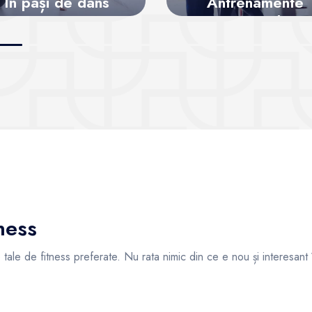
În pași de dans
Antrenamente
personale
Vezi sălile
Vezi sălile
ness
ile tale de fitness preferate. Nu rata nimic din ce e nou și interesant