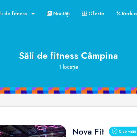
li de fitness
Noutăți
Oferte
Reduce
Săli de fitness
Câmpina
1 locație
Nova Fit
Club valid