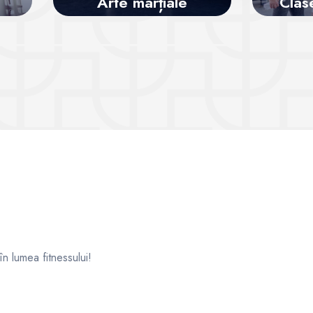
Arte marțiale
Clas
pentru
Vezi sălile
 în lumea fitnessului!