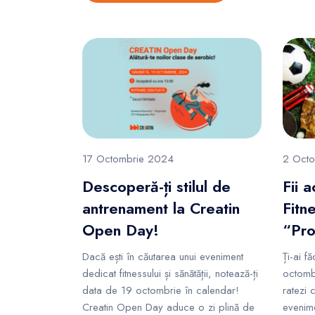
17 Octombrie 2024
2 Oct
Descoperă-ți stilul de
Fii 
antrenament la Creatin
Fitn
Open Day!
“Pro
Dacă ești în căutarea unui eveniment
Ți-ai f
dedicat fitnessului și sănătății, notează-ți
octomb
data de 19 octombrie în calendar!
ratezi 
Creatin Open Day aduce o zi plină de
evenime