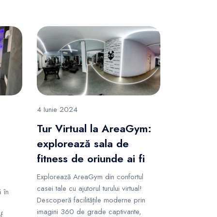
4 Iunie 2024
Tur Virtual la AreaGym:
explorează sala de
fitness de oriunde ai fi
Explorează AreaGym din confortul
casei tale cu ajutorul turului virtual!
 în
Descoperă facilitățile moderne prin
imagini 360 de grade captivante,
f