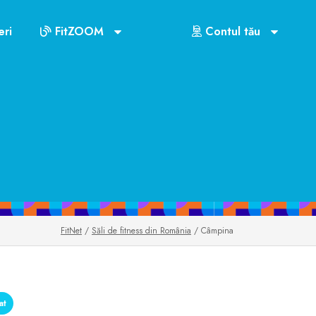
ri
FitZOOM
Contul tău
FitNet
/
Săli de fitness din România
/ Câmpina
at