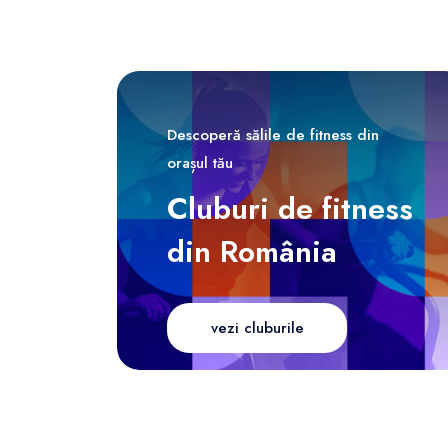
Descoperă sălile de fitness din
orașul tău
Cluburi de fitness
din România
vezi cluburile