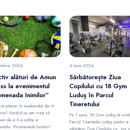
ombrie 2024
4 Iunie 2024
activ alături de Amun
Sărbătorește Ziua
ess la evenimentul
Copilului cu 18 Gym
menada Inimilor”
Luduș în Parcul
Tineretului
ăcut planuri în weekendul din 6
rie? Fiindcă nu am vrea să
Pe 1 iunie, 18 Gym Luduș te invită
cea de-a X-a ediție a
Parcul Tineretului Luduș pentru a
ntului “Promenada Inimilor”.
sărbători Ziua Copilului cu „Joy o