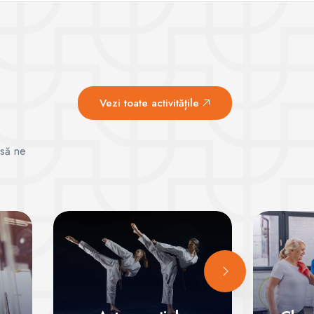
Vezi toate activitățile
 să ne