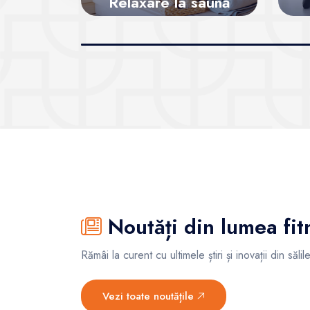
Relaxare la saună
Vezi sălile
Noutăți din lumea fit
Rămâi la curent cu ultimele știri și inovații din săl
Vezi toate noutățile