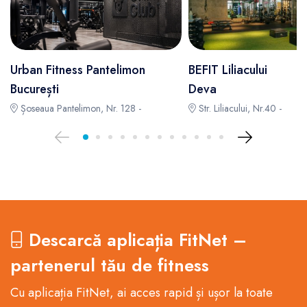
Urban Fitness Pantelimon
BEFIT Liliacului
București
Deva
Șoseaua Pantelimon, Nr. 128 -
Str. Liliacului, Nr.40 -
Descarcă aplicația FitNet –
partenerul tău de fitness
Cu aplicația FitNet, ai acces rapid și ușor la toate