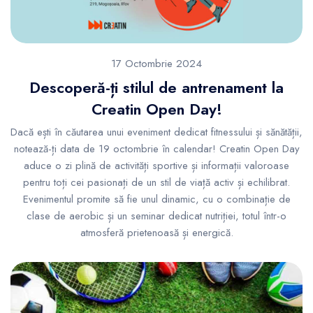
17 Octombrie 2024
Descoperă-ți stilul de antrenament la
Creatin Open Day!
Dacă ești în căutarea unui eveniment dedicat fitnessului și sănătății,
notează-ți data de 19 octombrie în calendar! Creatin Open Day
aduce o zi plină de activități sportive și informații valoroase
pentru toți cei pasionați de un stil de viață activ și echilibrat.
Evenimentul promite să fie unul dinamic, cu o combinație de
clase de aerobic și un seminar dedicat nutriției, totul într-o
atmosferă prietenoasă și energică.