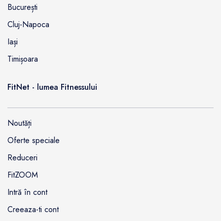
București
Cluj-Napoca
Iași
Timișoara
FitNet - lumea Fitnessului
Noutăți
Oferte speciale
Reduceri
FitZOOM
Intră în cont
Creeaza-ti cont