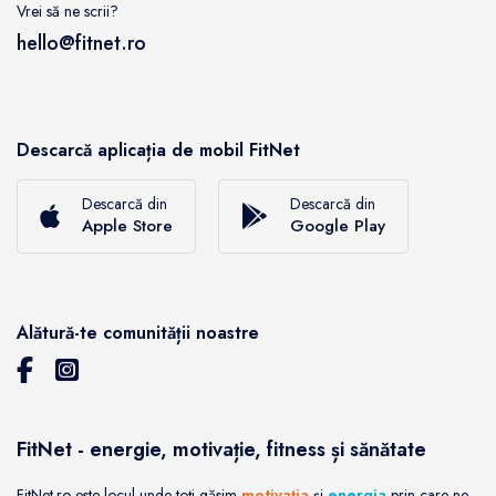
Vrei să ne scrii?
hello@fitnet.ro
Descarcă aplicația de mobil FitNet
Descarcă din
Descarcă din
Apple Store
Google Play
Alătură-te comunității noastre
FitNet - energie, motivație, fitness și sănătate
FitNet.ro este locul unde toți găsim
motivația
și
energia
prin care ne