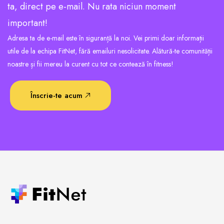
ta, direct pe e-mail. Nu rata niciun moment
important!
Adresa ta de e-mail este în siguranță la noi. Vei primi doar informații
utile de la echipa FitNet, fără emailuri nesolicitate. Alătură-te comunității
noastre și fii mereu la curent cu tot ce contează în fitness!
Înscrie-te acum