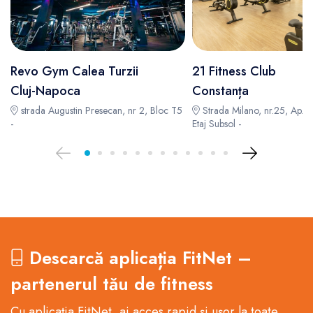
Revo Gym Calea Turzii
21 Fitness Club
Cluj-Napoca
Constanța
strada Augustin Presecan, nr 2, Bloc T5
Strada Milano, nr.25, Ap. S
-
Etaj Subsol -
Descarcă aplicația FitNet –
partenerul tău de fitness
Cu aplicația FitNet, ai acces rapid și ușor la toate