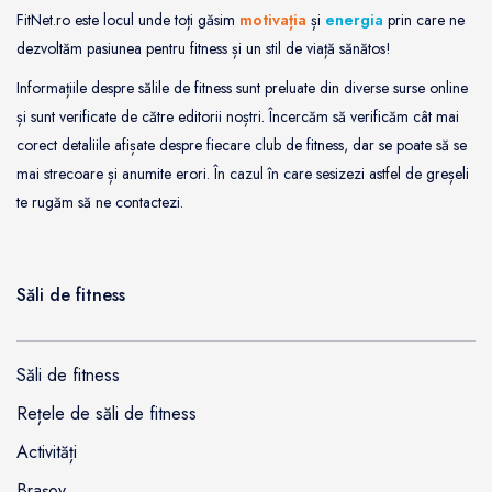
FitNet.ro este locul unde toți găsim
motivația
și
energia
prin care ne
dezvoltăm pasiunea pentru fitness și un stil de viață sănătos!
Informațiile despre sălile de fitness sunt preluate din diverse surse online
și sunt verificate de către editorii noștri. Încercăm să verificăm cât mai
corect detaliile afișate despre fiecare club de fitness, dar se poate să se
mai strecoare și anumite erori. În cazul în care sesizezi astfel de greșeli
te rugăm să ne contactezi.
Săli de fitness
Săli de fitness
Rețele de săli de fitness
Activități
Brașov