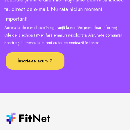
ta, direct pe e-mail. Nu rata niciun moment
important!
Adresa ta de e-mail este în siguranță la noi. Vei primi doar informații
utile de la echipa FitNet, fără emailuri nesolicitate. Alătură-te comunității
noastre și fii mereu la curent cu tot ce contează în fitness!
Înscrie-te acum