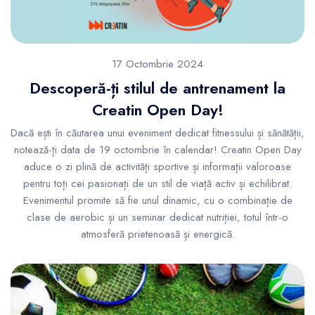
17 Octombrie 2024
Descoperă-ți stilul de antrenament la
Creatin Open Day!
Dacă ești în căutarea unui eveniment dedicat fitnessului și sănătății,
notează-ți data de 19 octombrie în calendar! Creatin Open Day
aduce o zi plină de activități sportive și informații valoroase
pentru toți cei pasionați de un stil de viață activ și echilibrat.
Evenimentul promite să fie unul dinamic, cu o combinație de
clase de aerobic și un seminar dedicat nutriției, totul într-o
atmosferă prietenoasă și energică.