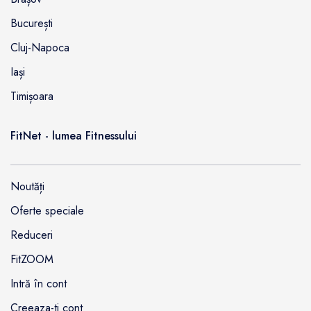
București
Cluj-Napoca
Iași
Timișoara
FitNet - lumea Fitnessului
Noutăți
Oferte speciale
Reduceri
FitZOOM
Intră în cont
Creeaza-ti cont