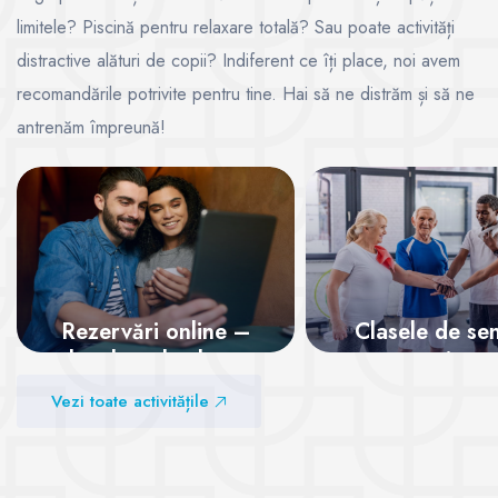
limitele? Piscină pentru relaxare totală? Sau poate activități
distractive alături de copii? Indiferent ce îți place, noi avem
recomandările potrivite pentru tine. Hai să ne distrăm și să ne
antrenăm împreună!
Rezervări online –
Clasele de sen
locul tău la clase,
pentru o viață 
garantat!
Vezi toate activitățile
Vezi sălile
Vezi sălile