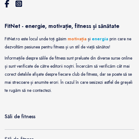
FitNet - energie, motivație, fitness și sănătate
FitNet.ro este locul unde toți găsim
motivația
și
energia
prin care ne
dezvoltăm pasiunea pentru fitness și un stil de viață sănătos!
Informațiile despre sălile de fitness sunt preluate din diverse surse online
și sunt verificate de către editorii noștri. Încercăm să verificăm cât mai
corect detaliile afișate despre fiecare club de fitness, dar se poate să se
mai strecoare și anumite erori. În cazul în care sesizezi astfel de greșeli
te rugăm să ne contactezi.
Săli de fitness