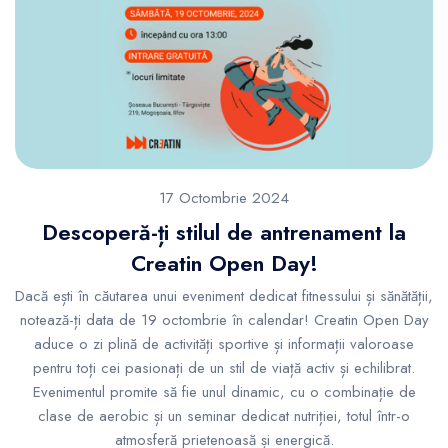
17 Octombrie 2024
Descoperă-ți stilul de antrenament la
Creatin Open Day!
Dacă ești în căutarea unui eveniment dedicat fitnessului și sănătății,
notează-ți data de 19 octombrie în calendar! Creatin Open Day
aduce o zi plină de activități sportive și informații valoroase
pentru toți cei pasionați de un stil de viață activ și echilibrat.
Evenimentul promite să fie unul dinamic, cu o combinație de
clase de aerobic și un seminar dedicat nutriției, totul într-o
atmosferă prietenoasă și energică.