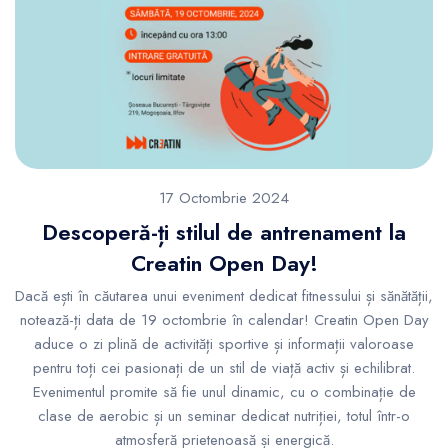
17 Octombrie 2024
Descoperă-ți stilul de antrenament la
Creatin Open Day!
Dacă ești în căutarea unui eveniment dedicat fitnessului și sănătății,
notează-ți data de 19 octombrie în calendar! Creatin Open Day
aduce o zi plină de activități sportive și informații valoroase
pentru toți cei pasionați de un stil de viață activ și echilibrat.
Evenimentul promite să fie unul dinamic, cu o combinație de
clase de aerobic și un seminar dedicat nutriției, totul într-o
atmosferă prietenoasă și energică.