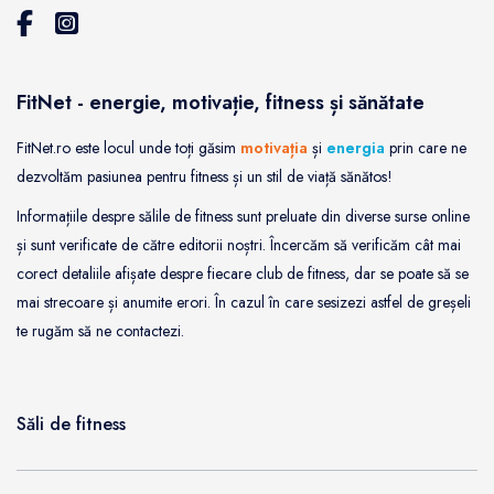
FitNet - energie, motivație, fitness și sănătate
FitNet.ro este locul unde toți găsim
motivația
și
energia
prin care ne
dezvoltăm pasiunea pentru fitness și un stil de viață sănătos!
Informațiile despre sălile de fitness sunt preluate din diverse surse online
și sunt verificate de către editorii noștri. Încercăm să verificăm cât mai
corect detaliile afișate despre fiecare club de fitness, dar se poate să se
mai strecoare și anumite erori. În cazul în care sesizezi astfel de greșeli
te rugăm să ne contactezi.
Săli de fitness