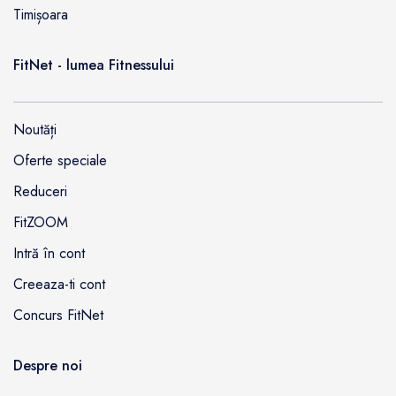
Timișoara
FitNet - lumea Fitnessului
Noutăți
Oferte speciale
Reduceri
FitZOOM
Intră în cont
Creeaza-ti cont
Concurs FitNet
Despre noi