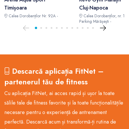
Timișoara
Cluj-Napoca
Calea Dorobanților Nr. 92A -
Calea Dorobanților, nr. 105,
Parking Mărășești -
Descarcă aplicația FitNet –
partenerul tău de fitness
Cu aplicația FitNet, ai acces rapid și ușor la toate
sălile tale de fitness favorite și la toate funcționalitățile
necesare pentru o experiență de antrenament
perfectă. Descarcă acum și transformă-ți rutina de