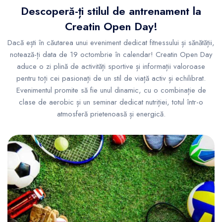
Descoperă-ți stilul de antrenament la
Creatin Open Day!
Dacă ești în căutarea unui eveniment dedicat fitnessului și sănătății,
notează-ți data de 19 octombrie în calendar! Creatin Open Day
aduce o zi plină de activități sportive și informații valoroase
pentru toți cei pasionați de un stil de viață activ și echilibrat.
Evenimentul promite să fie unul dinamic, cu o combinație de
clase de aerobic și un seminar dedicat nutriției, totul într-o
atmosferă prietenoasă și energică.