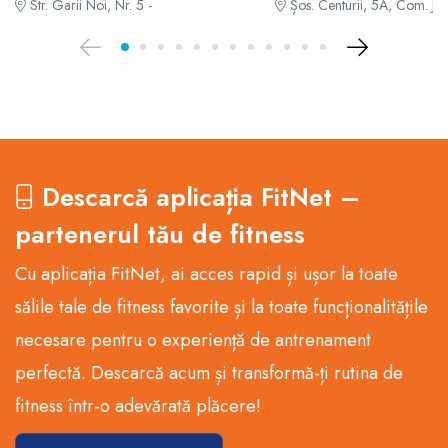
Str. Garii Noi, Nr. 5 -
Șos. Centurii, 5A, Com. Jilav
Descarcă aplicația FitNet –
partenerul tău de fitness
Cu aplicația FitNet, ai acces rapid și ușor la toate
sălile tale de fitness favorite și la toate funcționalitățile
necesare pentru o experiență de antrenament
perfectă. Descarcă acum și transformă-ți rutina de
fitness într-o adevărată plăcere!