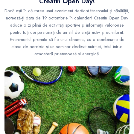
Creatin Open Day!
Dacă ești în căutarea unui eveniment dedicat fitnessului și sănătății,
notează-ți data de 19 octombrie în calendar! Creatin Open Day
aduce o zi plină de activități sportive și informații valoroase
pentru toți cei pasionați de un stil de viață activ și echilibrat.
Evenimentul promite să fie unul dinamic, cu o combinație de
clase de aerobic și un seminar dedicat nutriției, totul într-o
atmosferă prietenoasă și energică.