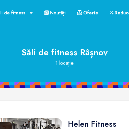
li de fitness
Noutăți
Oferte
Reduce
Săli de fitness
Râșnov
1 locație
Helen Fitness