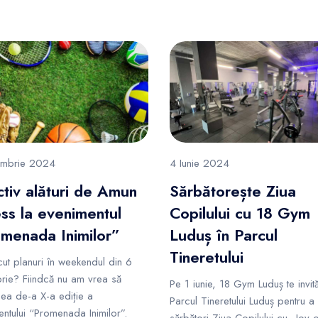
ombrie 2024
4 Iunie 2024
activ alături de Amun
Sărbătorește Ziua
ess la evenimentul
Copilului cu 18 Gym
menada Inimilor”
Luduș în Parcul
Tineretului
ăcut planuri în weekendul din 6
rie? Fiindcă nu am vrea să
Pe 1 iunie, 18 Gym Luduș te invită
cea de-a X-a ediție a
Parcul Tineretului Luduș pentru a
ntului “Promenada Inimilor”.