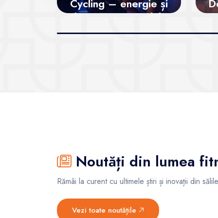
Cycling – energie și
D
distracție pe pedale
Vezi sălile
Noutăți din lumea fit
Rămâi la curent cu ultimele știri și inovații din săl
Vezi toate noutățile