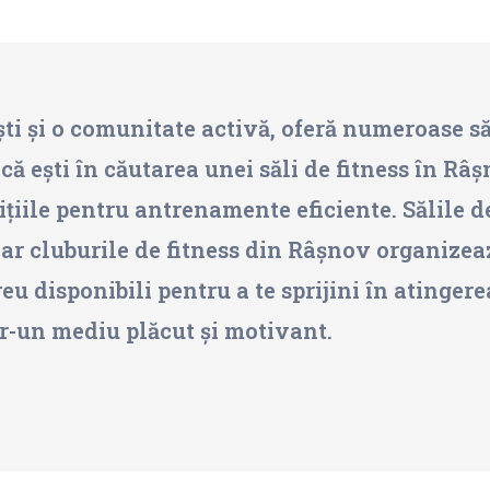
ti și o comunitate activă, oferă numeroase săl
ă ești în căutarea unei săli de fitness în Râș
ndițiile pentru antrenamente eficiente. Sălile 
iar cluburile de fitness din Râșnov organizea
u disponibili pentru a te sprijini în atingerea
tr-un mediu plăcut și motivant.