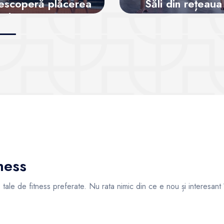
escoperă plăcerea
Săli din rețeaua
de a juca tenis
SanoPass
Vezi sălile
Vezi sălile
ness
ile tale de fitness preferate. Nu rata nimic din ce e nou și interesant