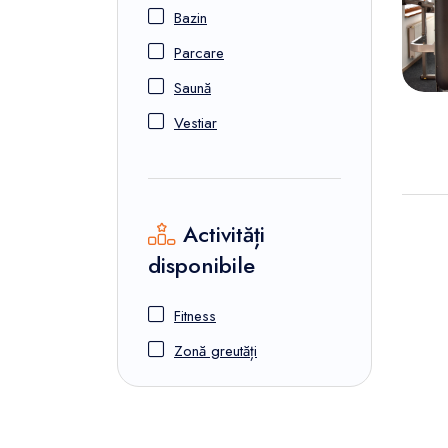
FunOne
Bazin
Parcare
Saună
Vestiar
Activități
disponibile
Fitness
Zonă greutăți