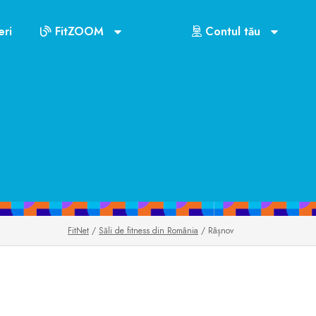
ri
FitZOOM
Contul tău
FitNet
/
Săli de fitness din România
/ Râșnov