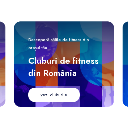
Descoperă sălile de fitness din
orașul tău
Cluburi de fitness
din România
vezi cluburile