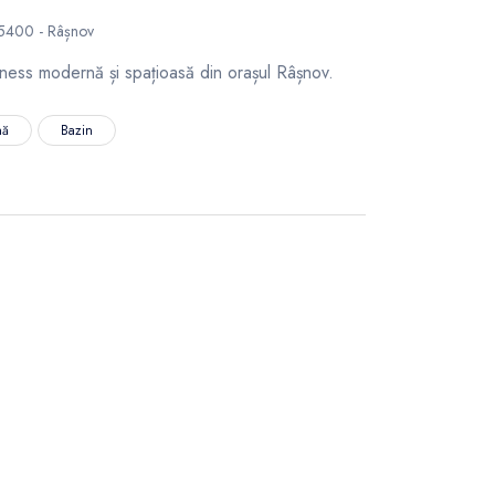
05400 - Râșnov
tness modernă și spațioasă din orașul Râșnov.
nă
Bazin