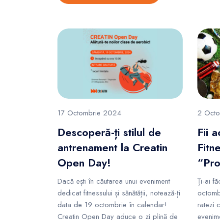
17 Octombrie 2024
2 Oct
Descoperă-ți stilul de
Fii 
antrenament la Creatin
Fitn
Open Day!
“Pro
Dacă ești în căutarea unui eveniment
Ți-ai f
dedicat fitnessului și sănătății, notează-ți
octomb
data de 19 octombrie în calendar!
ratezi 
Creatin Open Day aduce o zi plină de
evenime