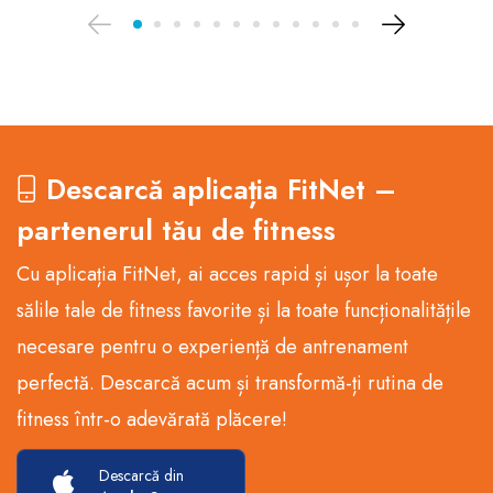
Descarcă aplicația FitNet –
partenerul tău de fitness
Cu aplicația FitNet, ai acces rapid și ușor la toate
sălile tale de fitness favorite și la toate funcționalitățile
necesare pentru o experiență de antrenament
perfectă. Descarcă acum și transformă-ți rutina de
fitness într-o adevărată plăcere!
Descarcă din