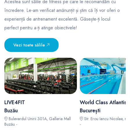
Acestea sunt sălile de fitness pe care le recomandăm cu
încredere. Le-am verificat amănunțit și știm că îți vor oferi o
experiență de antrenament excelentă. Găsește-ți locul
perfect pentru a-ți atinge obiectivele!
Vezi toate sălile
LIVE4FIT
World Class Atlantis
Buzău
București
Bulevardul Unirii 301A, Galleria Mall
Str. Erou Iancu Nicolae, nr.
Buzău -
-