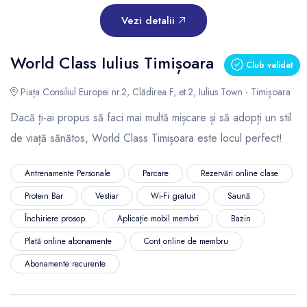
Vezi detalii
World Class Iulius Timișoara
Club validat
Piața Consiliul Europei nr.2, Clădirea F, et.2, Iulius Town - Timișoara
Dacă ți-ai propus să faci mai multă mișcare și să adopți un stil
de viață sănătos, World Class Timișoara este locul perfect!
Antrenamente Personale
Parcare
Rezervări online clase
Protein Bar
Vestiar
Wi-Fi gratuit
Saună
Închiriere prosop
Aplicație mobil membri
Bazin
Plată online abonamente
Cont online de membru
Abonamente recurente